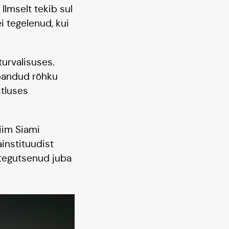
Ilmselt tekib sul
i tegelenud, kui
turvalisuses.
 pandud rõhku
stluses
iim Siami
ainstituudist
n tegutsenud juba