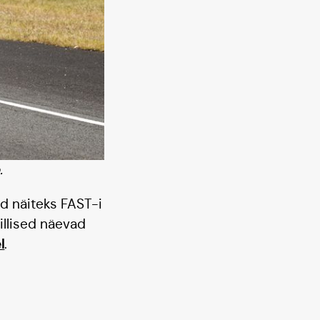
.
d näiteks FAST-i
illised näevad
l
.