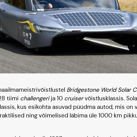
aailmameistrivõistlustel
Bridgestone World Solar C
 28 tiimi
challengeri
ja 10
cruiser
võistlusklassis. Sol
lassis, kus esikohta asuvad püüdma autod, mis on 
raktilised ning võimelised läbima üle 1000 km pikk