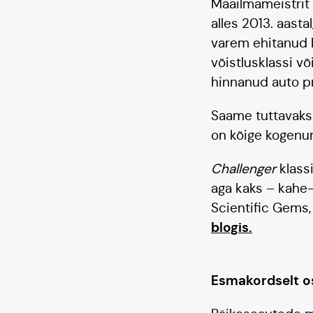
Maailmameistrit 
alles 2013. aast
varem ehitanud 
võistlusklassi võ
hinnanud auto pr
Saame tuttavaks 
on kõige kogenum
Challenger
klass
aga kaks – kahe-
Scientific Gems,
blogis
.
Esmakordselt os