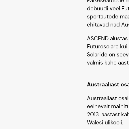
Päikeseautode ma
debüüdi veel Fut
sportautode maal
ehitavad nad Aus
ASCEND alustas o
Futurosolare kui
Solaride on seev
valmis kahe aa
Austraaliast os
Austraaliast osal
eelnevalt mainitu
2013. aastast ka
Walesi ülikooli.