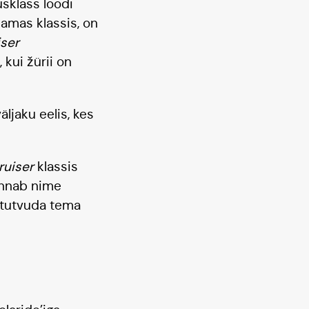
usklass loodi
samas klassis, on
iser
 kui žürii on
ljaku eelis, kes
ruiser
klassis
kannab nime
 tutvuda tema