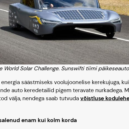
e World Solar Challenge. Sunswifti tiimi päikeseauto
energia säästmiseks voolujoonelise kerekujuga, kui
ende auto keredetailid pigem teravate nurkadega. M
võistluse kodulehe
tod välja, nendega saab tutvuda
osalenud enam kui kolm korda