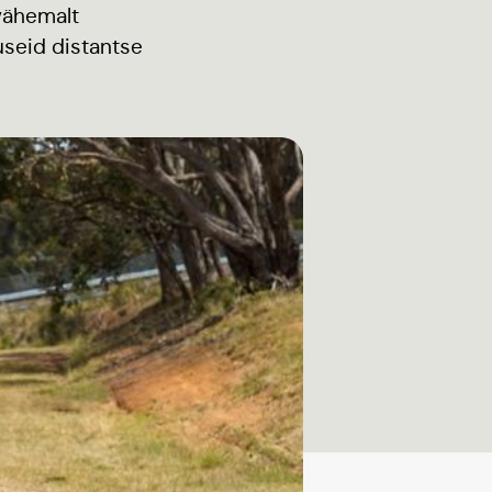
vähemalt
useid distantse