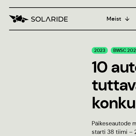
Meist
Koolitus
2023
BWSC 202
Bl
10 aut
Insen
populari
tuttav
Stiili
konku
Päikeseautode m
starti 38 tiimi –