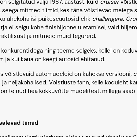
on selgitatud välja 1987. aastast, kuid
cruiser
võistl
al, seega mitmed tiimid, kes täna võistlevad meiega 
ka ühekohalisi päikeseautosid ehk
challengere
.
Cru
itja ei selgu kohe finishijoone ületamisel, vaid hiljem,
aktilisust ja mitmeid muid tegureid.
konkurentidega ning teeme selgeks, kellel on koduvä
 ja kui kaua on keegi autosid ehitanud.
is võistlevaid automudeleid on kaheksa versiooni,
c
 ja neljakohalised. Võistluste fänn, kelle koduleht 
 on teinud hea kokkuvõtte mudelitest, millega saab
alevad tiimid