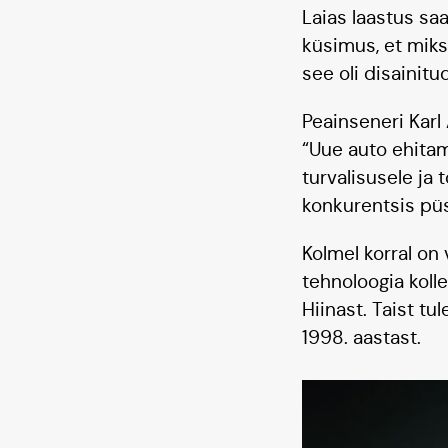
Laias laastus saa
küsimus, et miks
see oli disainitu
Peainseneri Karl
“Uue auto ehitam
turvalisusele ja
konkurentsis püs
Kolmel korral on
tehnoloogia koll
Hiinast. Taist tu
1998. aastast.