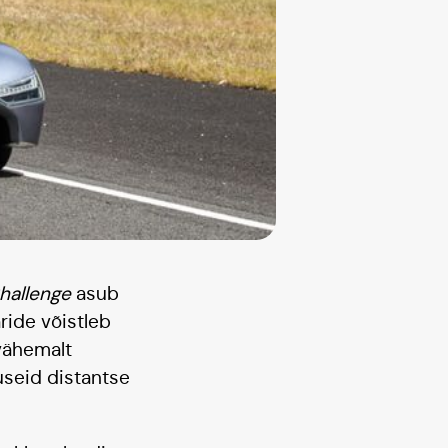
hallenge
asub
aride võistleb
vähemalt
useid distantse