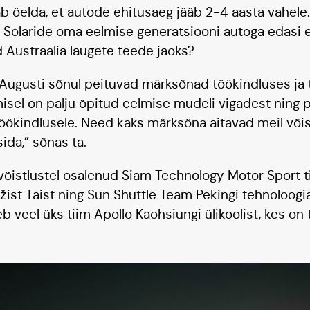
b öelda, et autode ehitusaeg jääb 2-4 aasta vahele. 
 Solaride oma eelmise generatsiooni autoga edasi e
d Austraalia laugete teede jaoks?
 Augusti sõnul peituvad märksõnad töökindluses ja 
isel on palju õpitud eelmise mudeli vigadest ning
 töökindlusele. Need kaks märksõna aitavad meil või
ida,” sõnas ta.
 võistlustel osalenud Siam Technology Motor Sport t
ežist Taist ning Sun Shuttle Team Pekingi tehnoloogi
leb veel üks tiim Apollo Kaohsiungi ülikoolist, kes o