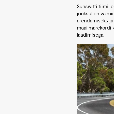
Sunswifti tiimi
jooksul on valmi
arendamiseks ja 
maailmarekordi k
laadimisega.