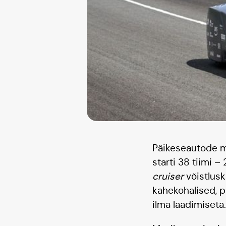
Päikeseautode m
starti 38 tiimi –
cruiser
võistlusk
kahekohalised, p
ilma laadimiseta.