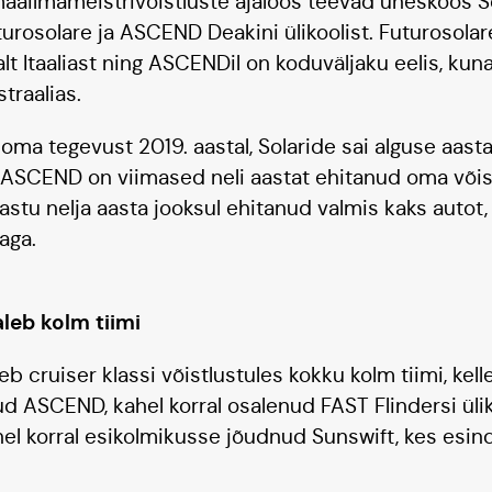
ailmameistrivõistluste ajaloos teevad üheskoos So
urosolare ja ASCEND Deakini ülikoolist. Futurosolare
t Itaaliast ning ASCENDil on koduväljaku eelis, kun
traalias.
ma tegevust 2019. aastal, Solaride sai alguse aasta 
 ASCEND on viimased neli aastat ehitanud oma võist
astu nelja aasta jooksul ehitanud valmis kaks autot,
staga.
aleb kolm tiimi
eb cruiser klassi võistlustules kokku kolm tiimi, kell
d ASCEND, kahel korral osalenud FAST Flindersi üliko
hel korral esikolmikusse jõudnud Sunswift, kes esi