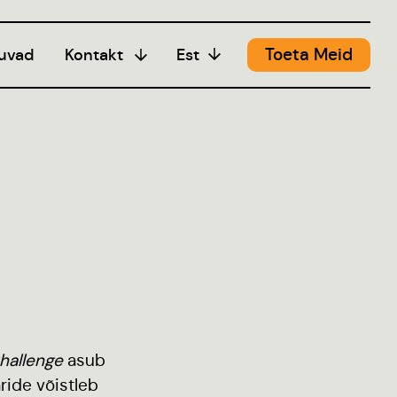
Toeta Meid
uvad
Kontakt
Est
Meedia
hallenge
asub
aride võistleb