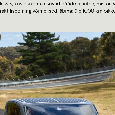
lassis, kus esikohta asuvad püüdma autod, mis on 
raktilised ning võimelised läbima üle 1000 km pikk