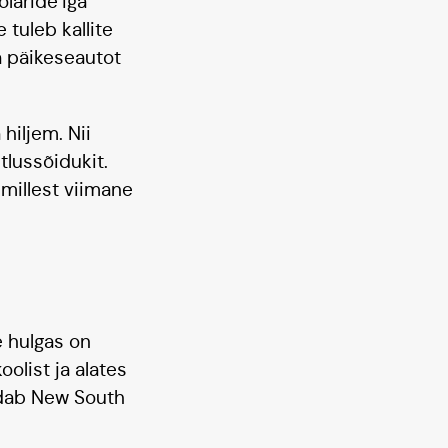
laride’iga
 tuleb kallite
a päikeseautot
hiljem. Nii
lussõidukit.
 millest viimane
e hulgas on
olist ja alates
ndab New South