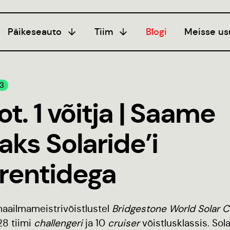
Päikeseauto
Tiim
Blogi
Meisse us
programm
Hooaeg I
Liitu
20/21
3
ogi
ot. 1 võitja | Saame
Hooaeg II
eeria
22/23
seerimine
aks Solaride’i
Hooaeg III
juhend
24/25
rentidega
aailmameistrivõistlustel
Bridgestone World Solar C
 28 tiimi
challengeri
ja 10
cruiser
võistlusklassis. Sol