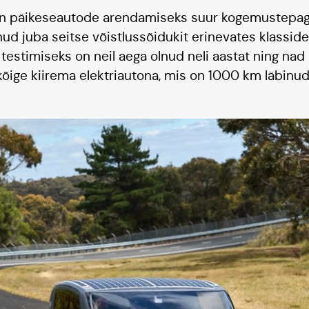
l on päikeseautode arendamiseks suur kogemustepag
nud juba seitse võistlussõidukit erinevates klassid
testimiseks on neil aega olnud neli aastat ning nad
õige kiirema elektriautona, mis on 1000 km läbinu