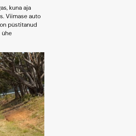
as, kuna aja
es. Viimase auto
 on püstitanud
d ühe