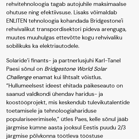
rehvitehnoloogia tagab autojuhile maksimaalse
ohutuse ning efektiivsuse. Lisaks võimaldab
ENLITEN tehnoloogia kohandada Bridgestone'i
rehvivalikut transpordisektori pideva arenguga,
muutes muuhulgas ettevõtte kogu rehvivaliku
sobilikuks ka elektriautodele.
Solaride’i finants- ja partnerlusjuhi Karl-Tanel
Paesi sõnul on
Bridgestone World Solar
Tiim
Challenge
enamat kui lihtsalt võistlus.
“Hullumeelsest ideest ehitada päikeseauto on
saanud valdkondi ühendav haridus- ja
Liitu
koostööprojekt, mis keskendub tulevikutalentide
toetamisele ja tehnoloogiahariduse
populariseerimisele,” ütles Paes, kelle sõnul jääb
järgmise kümne aasta jooksul Eestis puudu 2/3
järgmise põlvkonna töötleva tööstuse