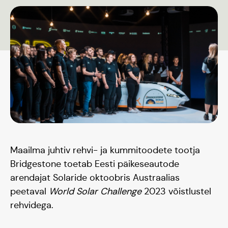
Maailma juhtiv rehvi- ja kummitoodete tootja
Bridgestone toetab Eesti päikeseautode
arendajat Solaride oktoobris Austraalias
peetaval
World Solar Challenge
2023 võistlustel
rehvidega.
Päikeseauto