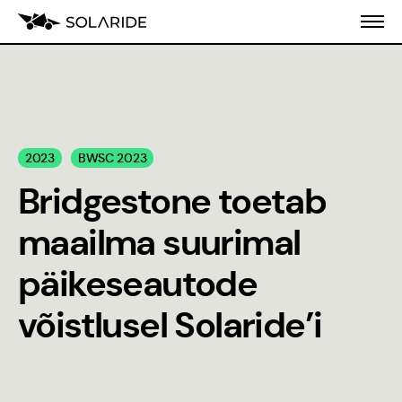
Meist
2023
BWSC 2023
Koolitusprogramm
Bridgestone toetab
Blogi
maailma suurimal
Inseneeria
päikeseautode
populariseerimine
võistlusel Solaride’i
Stiilijuhend