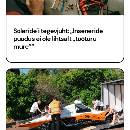
Solaride´i tegevjuht: „Inseneride
puudus ei ole lihtsalt „tööturu
mure““
Kontakt
Meedia