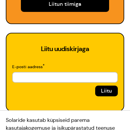
Liitun tiimiga
Liitu uudiskirjaga
*
E-posti aadress
Toeta Meid
Solaride kasutab küpsiseid parema
#teamsolaride
kasutajakogemuse ja isikupärastatud teenuse