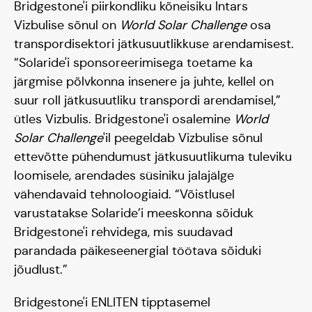
Bridgestone'i piirkondliku kõneisiku Intars
Hooaeg I 20/21
Vizbulise sõnul on
World Solar Challenge
osa
transpordisektori jätkusuutlikkuse arendamisest.
Hooaeg II 22/23
“Solaride'i sponsoreerimisega toetame ka
Hooaeg III 24/25
järgmise põlvkonna insenere ja juhte, kellel on
suur roll jätkusuutliku transpordi arendamisel,”
ütles Vizbulis. Bridgestone'i osalemine
World
Solar Challenge
'il peegeldab Vizbulise sõnul
ettevõtte pühendumust jätkusuutlikuma tuleviku
loomisele, arendades süsiniku jalajälge
vähendavaid tehnoloogiaid. “Võistlusel
varustatakse Solaride’i meeskonna sõiduk
Bridgestone'i rehvidega, mis suudavad
parandada päikeseenergial töötava sõiduki
jõudlust.”
Bridgestone'i ENLITEN tipptasemel