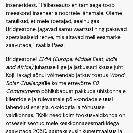
inseneridest. “Päikeseauto ehitamisega toob
meeskond inseneeria noortele lähemale. Oleme
tänulikud, et meie toetajad, sealhulgas
Bridgestone, jagavad samu väärtusi ning pakuvad
spetsiaalseid rehve, mis aitavad meil eesmärke
saavutada,” rääkis Paes.
Bridgestone'i
EMIA (Europe, Middle East, India
and Africa)
juhatuse liige ja jätkusuutlikkuse juht
Koji Takagi sõnul võimendab jätkuv toetus
World
Solar Challenge
'ile kolme ettevõtte
E8
Commitmenti
põhilubadust pakkuda ühiskonnale,
klientidele ja tulevastele põlvkondadele uusi
lahendusi energia, ökoloogia ja tõhususe
valdkonnas. “Kõik need kolm fookusvaldkonda on
otseselt seotud meie keskkonnaeesmärkidega
saavutada 2050. aastaks süsinikuneutraalsus ja