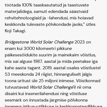
töötada 100% taaskasutatud ja taastuvate
materjalidega, samuti edendada säästvaid
rehvitehnoloogiaid ja -lahendusi, mis hoiavad
Blogi
keskkonda tulevaste põlvkondade jaoks,” ütles
Koji Takagi.
Bridgestone World Solar Challenge
2023 on
enam kui 3000 kilomeetri pikkune
päikesesõidukite suurim ja mainekaim võistlus,
mis sai alguse 1987. aastal ja mida peetakse iga
kahe aasta tagant. 2019. aastal osales võistlustel
53 meeskonda 24 riigist, hinnanguliselt jälgis
toona üritust üle 25 miljoni inimese. Võistkonnad
tutvustavad
World Solar Challenge
'il nii oma
disaini kui insenerilahendusi ning võistluse
eesmärk on innustada järgmise põlvkonna
insenere jätkusuutlikkuse ja keskkonnateadlikkuse