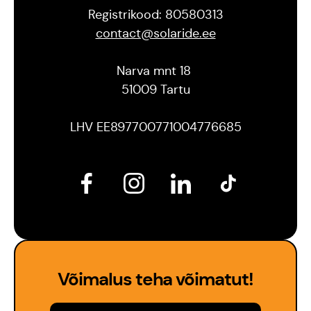
Registrikood: 80580313
contact@solaride.ee
Est
Narva mnt 18
Eng
51009 Tartu
LHV EE897700771004776685
Võimalus teha võimatut!