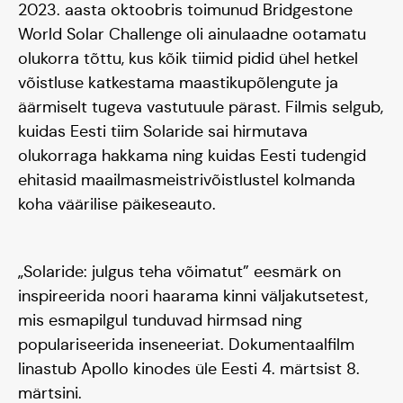
2023. aasta oktoobris toimunud Bridgestone
World Solar Challenge oli ainulaadne ootamatu
Hooaeg I 20/21
olukorra tõttu, kus kõik tiimid pidid ühel hetkel
võistluse katkestama maastikupõlengute ja
Hooaeg II 22/23
äärmiselt tugeva vastutuule pärast. Filmis selgub,
Hooaeg III 24/25
kuidas Eesti tiim Solaride sai hirmutava
olukorraga hakkama ning kuidas Eesti tudengid
ehitasid maailmasmeistrivõistlustel kolmanda
koha väärilise päikeseauto.
„Solaride: julgus teha võimatut” eesmärk on
inspireerida noori haarama kinni väljakutsetest,
mis esmapilgul tunduvad hirmsad ning
populariseerida inseneeriat. Dokumentaalfilm
linastub Apollo kinodes üle Eesti 4. märtsist 8.
märtsini.