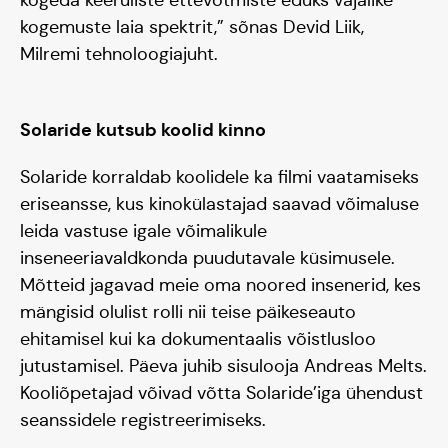
kogemuste laia spektrit,” sõnas Devid Liik,
Milremi tehnoloogiajuht.
Solaride kutsub koolid kinno
Blogi
Solaride korraldab koolidele ka filmi vaatamiseks
eriseansse, kus kinokülastajad saavad võimaluse
leida vastuse igale võimalikule
inseneeriavaldkonda puudutavale küsimusele.
Mõtteid jagavad meie oma noored insenerid, kes
mängisid olulist rolli nii teise päikeseauto
ehitamisel kui ka dokumentaalis võistlusloo
jutustamisel. Päeva juhib sisulooja Andreas Melts.
Kooliõpetajad võivad võtta Solaride’iga ühendust
seanssidele registreerimiseks.