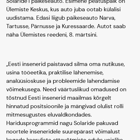
Solaride’i päikeseauto. Esimene peatuspaik on
Ülemiste Keskus, kus auto juba ootab külalisi
uudistama. Edasi liigub päikeseauto Narva,
Tartusse, Pärnusse ja Kuressaarde. Autot saab
näha Ülemistes reedeni, 8. märtsini.
„Eesti insenerid paistavad silma oma nutikuse,
usina tööeetika, praktilise lähenemise,
analüüsioskuse ja probleemide lahendamise
võimekusega. Need väärtuslikud omadused on
tõstnud Eesti insenerid maailmas kõrgelt
hinnatud positsioonile ja mängivad olulist rolli
mitmesugustes eluvaldkondades.
Haridusprogrammid nagu Solaride pakuvad
noortele inseneridele suurepärast võimalust
kogeda keeruliste ettevõtmiste eduks vajalike