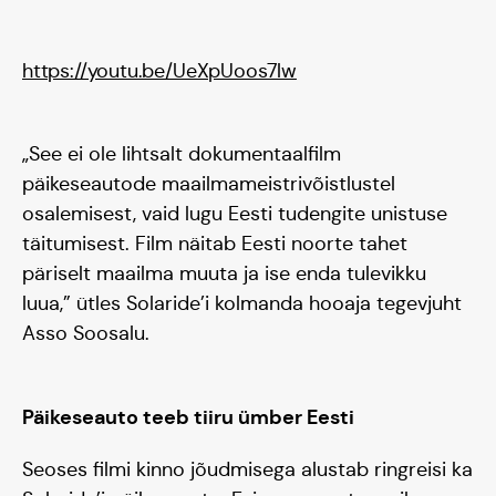
https://youtu.be/UeXpUoos7lw
„See ei ole lihtsalt dokumentaalfilm
päikeseautode maailmameistrivõistlustel
osalemisest, vaid lugu Eesti tudengite unistuse
täitumisest. Film näitab Eesti noorte tahet
päriselt maailma muuta ja ise enda tulevikku
luua,” ütles Solaride’i kolmanda hooaja tegevjuht
Tiim
Asso Soosalu.
Liitu
Päikeseauto teeb tiiru ümber Eesti
Seoses filmi kinno jõudmisega alustab ringreisi ka