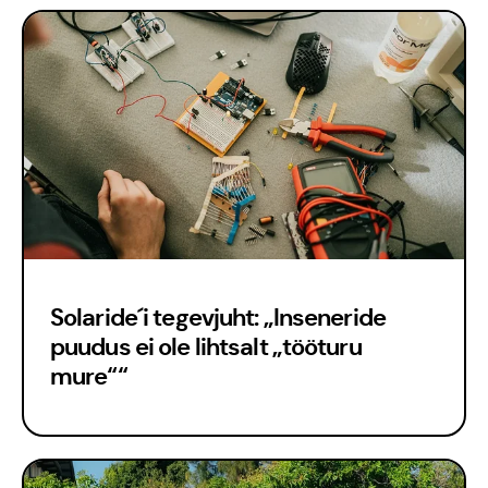
Solaride´i tegevjuht: „Inseneride
puudus ei ole lihtsalt „tööturu
Kontakt
mure““
Meedia