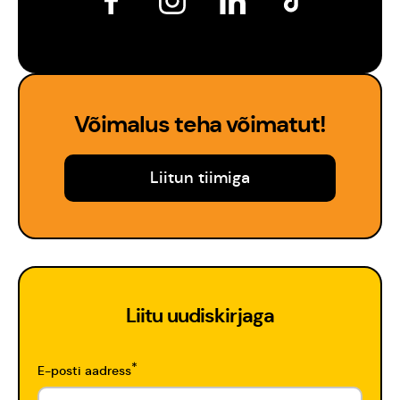
Võimalus teha võimatut!
Liitun tiimiga
Liitu uudiskirjaga
*
E-posti aadress