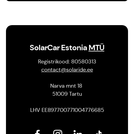
SolarCar Estonia
MTÜ
Registrikood: 80580313
contact@solaride.ee
Est
Eng
Narva mnt 18
51009 Tartu
LHV EE897700771004776685