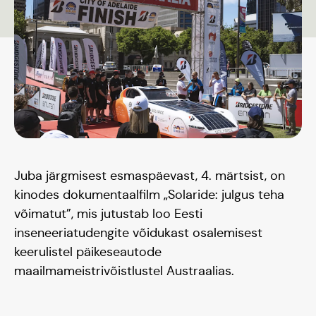
Juba järgmisest esmaspäevast, 4. märtsist, on
kinodes dokumentaalfilm „Solaride: julgus teha
võimatut”, mis jutustab loo Eesti
inseneeriatudengite võidukast osalemisest
keerulistel päikeseautode
maailmameistrivõistlustel Austraalias.
Päikeseauto