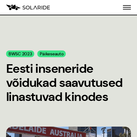
Meist
BWSC 2023
Päikeseauto
Koolitusprogramm
Eesti inseneride
Blogi
võidukad saavutused
Inseneeria
linastuvad kinodes
populariseerimine
Stiilijuhend