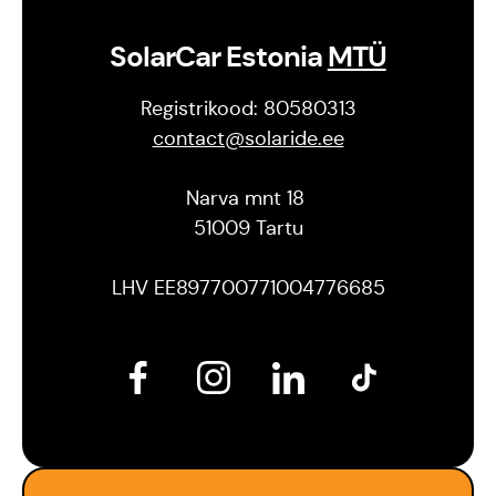
SolarCar Estonia
MTÜ
Registrikood: 80580313
contact@solaride.ee
Narva mnt 18
51009 Tartu
LHV EE897700771004776685
Est
Eng