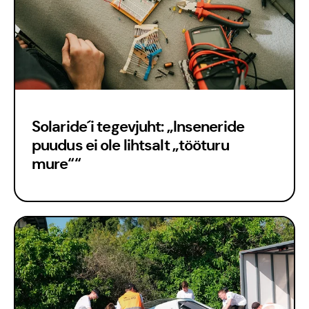
Meisse usuvad
Solaride´i tegevjuht: „Inseneride
puudus ei ole lihtsalt „tööturu
mure““