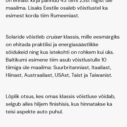
on ennast kirja pannud 43 tiimi 23st riigist üle
maailma. Lisaks Eestile osaleb võistlustel ka
esimest korda tiim Rumeeniast.
Solaride võistleb
cruiser
klassis, mille eesmärgiks
on ehitada praktilisi ja energiasäästlikke
sõidukeid ning kus istekohti on rohkem kui üks.
Baltikumi esimene tiim asub võistlustulle 10
tiimiga üle maailma: Suurbritanniast, Itaaliast,
Hiinast, Austraaliast, USAst, Taist ja Taiwanist.
Tiim
Lõplik otsus, kes omas klassis võistluse võidab,
selgub alles hiljem finishisis, kus hinnatakse ka
teisi aspekte auto puhul.
Liitu