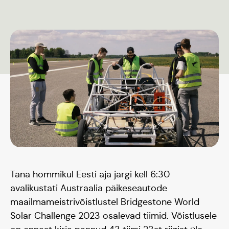
Päikeseauto
Hooaeg I 20/21
Hooaeg II 22/23
Täna hommikul Eesti aja järgi kell 6:30
avalikustati Austraalia päikeseautode
Hooaeg III 24/25
maailmameistrivõistlustel Bridgestone World
Solar Challenge 2023 osalevad tiimid. Võistlusele