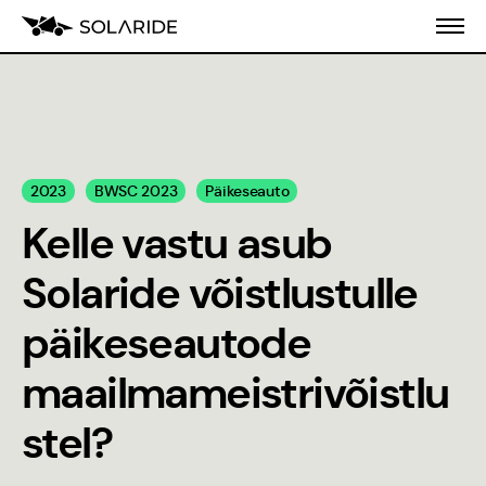
Meist
2023
BWSC 2023
Päikeseauto
Koolitusprogramm
Kelle vastu asub
Blogi
Solaride võistlustulle
Inseneeria
päikeseautode
populariseerimine
maailmameistrivõistlu
Stiilijuhend
stel?