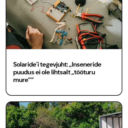
Solaride´i tegevjuht: „Inseneride
puudus ei ole lihtsalt „tööturu
mure““