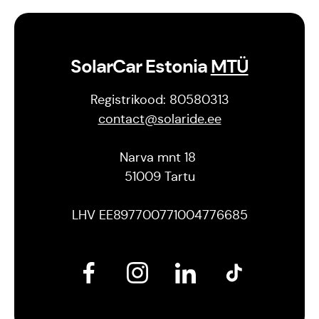
SolarCar Estonia
MTÜ
Registrikood: 80580313
contact@solaride.ee
Narva mnt 18
51009 Tartu
LHV EE897700771004776685
Est
Eng