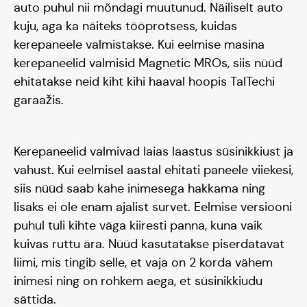
Hooaeg III 24/25
auto puhul nii mõndagi muutunud. Näiliselt auto
kuju, aga ka näiteks tööprotsess, kuidas
kerepaneele valmistakse. Kui eelmise masina
kerepaneelid valmisid Magnetic MROs, siis nüüd
ehitatakse neid kiht kihi haaval hoopis TalTechi
garaažis.
Kerepaneelid valmivad laias laastus süsinikkiust ja
vahust. Kui eelmisel aastal ehitati paneele viiekesi,
siis nüüd saab kahe inimesega hakkama ning
lisaks ei ole enam ajalist survet. Eelmise versiooni
puhul tuli kihte väga kiiresti panna, kuna vaik
kuivas ruttu ära. Nüüd kasutatakse piserdatavat
liimi, mis tingib selle, et vaja on 2 korda vähem
inimesi ning on rohkem aega, et süsinikkiudu
sättida.