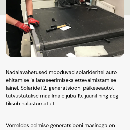
Nädalavahetused mööduvad solarideritel auto
ehitamise ja lansseerimiseks ettevalmistamise
Päikeseauto
lainel. Solaride'i 2. generatsiooni päikeseautot
tutvustatakse maailmale juba 15. juunil ning aeg
tiksub halastamatult.
Hooaeg I 20/21
Hooaeg II 22/23
Võrreldes eelmise generatsiooni masinaga on