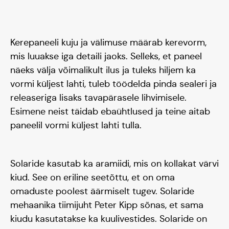
Tiim
Kerepaneeli kuju ja välimuse määrab kerevorm,
Liitu
mis luuakse iga detaili jaoks. Selleks, et paneel
näeks välja võimalikult ilus ja tuleks hiljem ka
vormi küljest lahti, tuleb töödelda pinda sealeri ja
releaseriga lisaks tavapärasele lihvimisele.
Esimene neist täidab ebaühtlused ja teine aitab
paneelil vormi küljest lahti tulla.
Solaride kasutab ka aramiidi, mis on kollakat värvi
kiud. See on eriline seetõttu, et on oma
omaduste poolest äärmiselt tugev. Solaride
mehaanika tiimijuht Peter Kipp sõnas, et sama
kiudu kasutatakse ka kuulivestides. Solaride on