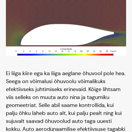
Meisse usuvad
Ei liiga kiire ega ka liiga aeglane õhuvool pole hea.
Seega on võimalusi õhuvoolu võimalikuks
efektiivseks juhtimiseks erinevaid. Kõige lihtsam
viis selleks on muuta auto nina ja tagumiku
geomeetriat. Selle abil saame kontrollida, kui
palju õhku läheb auto alt, kui palju pealt ning kui
sujuvalt saavad õhuvoolud auto taga uuesti
kokku. Auto aerodünaamilise efektiivsuse tagabki