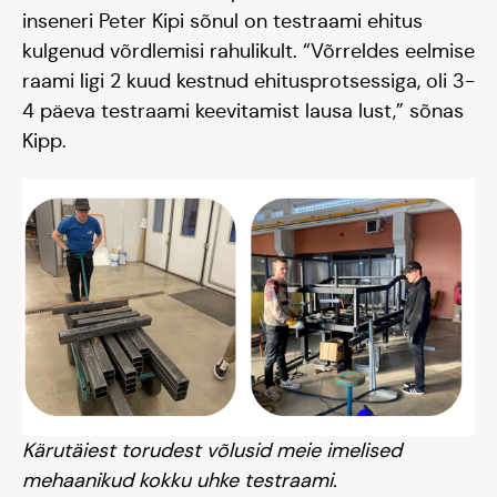
inseneri Peter Kipi sõnul on testraami ehitus
kulgenud võrdlemisi rahulikult. “Võrreldes eelmise
raami ligi 2 kuud kestnud ehitusprotsessiga, oli 3-
4 päeva testraami keevitamist lausa lust,” sõnas
Tiim
Kipp.
Liitu
Kärutäiest torudest võlusid meie imelised
mehaanikud kokku uhke testraami.