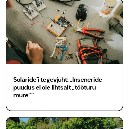
Est
Eng
Solaride´i tegevjuht: „Inseneride
puudus ei ole lihtsalt „tööturu
mure““