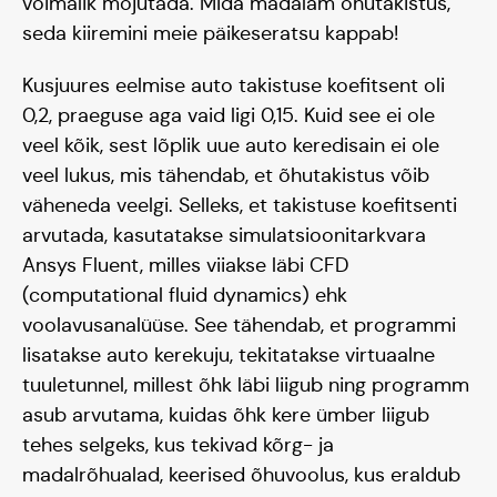
võimalik mõjutada. Mida madalam õhutakistus,
seda kiiremini meie päikeseratsu kappab!
Kusjuures eelmise auto takistuse koefitsent oli
0,2, praeguse aga vaid ligi 0,15. Kuid see ei ole
veel kõik, sest lõplik uue auto keredisain ei ole
veel lukus, mis tähendab, et õhutakistus võib
väheneda veelgi. Selleks, et takistuse koefitsenti
arvutada, kasutatakse simulatsioonitarkvara
Ansys Fluent, milles viiakse läbi CFD
(computational fluid dynamics) ehk
voolavusanalüüse. See tähendab, et programmi
lisatakse auto kerekuju, tekitatakse virtuaalne
tuuletunnel, millest õhk läbi liigub ning programm
asub arvutama, kuidas õhk kere ümber liigub
tehes selgeks, kus tekivad kõrg- ja
madalrõhualad, keerised õhuvoolus, kus eraldub