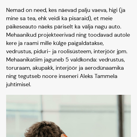
Nemad on need, kes näevad palju vaeva, higi (ja
mine sa tea, ehk veidi ka pisaraid), et meie
päikeseauto näeks päriselt ka välja nagu auto.
Mehaanikud projekteerivad ning toodavad autole
kere ja raami mille külge paigaldatakse,
vedrustus, piduri- ja roolisüsteem, interjöör jpm.
Mehaanikatiim jaguneb 5 valdkonda: vedrustus,
toruraam, akupakk, interjöör ja aerodünaamika
ning tegutseb noore inseneri Aleks Tammela
juhtimisel.