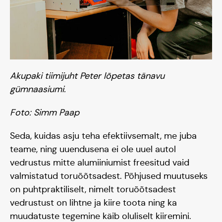
Kontakt
Meedia
Akupaki tiimijuht Peter lõpetas tänavu
gümnaasiumi.
Foto: Simm Paap
Seda, kuidas asju teha efektiivsemalt, me juba
teame, ning uuendusena ei ole uuel autol
vedrustus mitte alumiiniumist freesitud vaid
valmistatud toruõõtsadest. Põhjused muutuseks
on puhtpraktiliselt, nimelt toruõõtsadest
vedrustust on lihtne ja kiire toota ning ka
muudatuste tegemine käib oluliselt kiiremini.