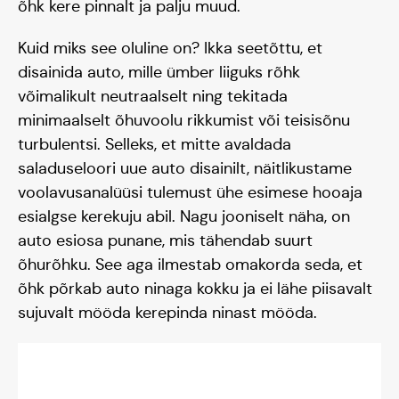
õhk kere pinnalt ja palju muud.
Kuid miks see oluline on? Ikka seetõttu, et
disainida auto, mille ümber liiguks rõhk
võimalikult neutraalselt ning tekitada
minimaalselt õhuvoolu rikkumist või teisisõnu
turbulentsi. Selleks, et mitte avaldada
saladuseloori uue auto disainilt, näitlikustame
voolavusanalüüsi tulemust ühe esimese hooaja
esialgse kerekuju abil. Nagu jooniselt näha, on
auto esiosa punane, mis tähendab suurt
õhurõhku. See aga ilmestab omakorda seda, et
õhk põrkab auto ninaga kokku ja ei lähe piisavalt
sujuvalt mööda kerepinda ninast mööda.