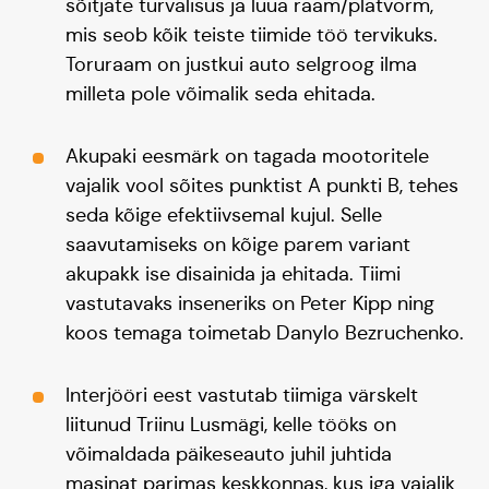
sõitjate turvalisus ja luua raam/platvorm,
mis seob kõik teiste tiimide töö tervikuks.
Toruraam on justkui auto selgroog ilma
milleta pole võimalik seda ehitada.
Akupaki eesmärk on tagada mootoritele
vajalik vool sõites punktist A punkti B, tehes
seda kõige efektiivsemal kujul. Selle
saavutamiseks on kõige parem variant
akupakk ise disainida ja ehitada. Tiimi
vastutavaks inseneriks on Peter Kipp ning
koos temaga toimetab Danylo Bezruchenko.
Interjööri eest vastutab tiimiga värskelt
liitunud Triinu Lusmägi, kelle tööks on
võimaldada päikeseauto juhil juhtida
masinat parimas keskkonnas, kus iga vajalik