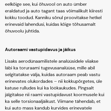
eelkõige see, kui õhuvool on auto ümber
eraldatud ja auto tagant taas võimalikult kiiresti
kokku toodud. Kanniku sõnul proovitakse hetkel
erinevaid lahendusi, kuidas kõige tõhusamalt
õhuvoolu juhtida.
Autoraami vastupidavus ja jäikus
Lisaks aerodünaamilistele analüüsidele viiakse
läbi ka toruraami tugevusanalüüse, mille abil
selgitatakse välja, kuidas autoraam peab vastu
erinevates olukordades – nii kokkupõrgetes, üle
katuse rulludes kui ka löökaukudes. Pingsalt
jälgitakse nii raami vastupidavust koormusele kui
ka selle torsionaaljäikust. Viimane tähendab, et
kui auto mass kandub kurvides erinevatele