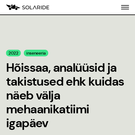
Meist
2022
inseneeria
Koolitusprogramm
Hõissaa, analüüsid ja
Blogi
takistused ehk kuidas
Inseneeria
näeb välja
populariseerimine
mehaanikatiimi
Stiilijuhend
igapäev