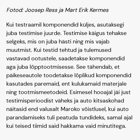
Fotod: Joosep Ress ja Mart Erik Kermes
Kui testraamil komponendid küljes, asutaksegi
juba testimise juurde. Testimise käigus tehakse
selgeks, mis on juba hästi ning mis vajab
muutmist. Kui testid tehtud ja tulemused
vastavad ootustele, saadetakse komponendid
aga juba lõpptootmisesse. See tähendab, et
päikeseautole toodetakse lõplikud komponendid
kasutades paremaid, ent kulukamaid materjale
ning tootmismeetodeid. Esimesel hooajal jäi just
testimisperioodist väheks ja auto kitsaskohad
näitasid end valusalt Maroko võistlusel, kui auto
parandamiseks tuli peatuda tundideks, samal ajal
kui teised tiimid said hakkama vaid minutitega.