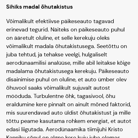
Sihiks madal õhutakistus
Võimalikult efektiivse päikeseauto tagavad
erinevad tegurid. Näiteks on päikeseauto puhul
on ääretult oluline, et selle kerekuju oleks
võimalikult madala õhutakistusega. Seetõttu on
juba tehtud, ja tehakse veelgi, hulgaliselt
aerodünaamilisi analüüse, mille abil leitakse kõige
madalama õhutakistusega kerekuju. Päikeseauto
disainimise puhul on oluline, et auto ümber olev
õhuvool saaks võimalikult sujuvalt autost
mööduda. Turbulentne õhk, tagasivool, õhu
eraldumine kere pinnalt on ainult mõned faktorid,
mis suurendavad auto üldist õhutakistust ja mille
tõttu peame kasutama rohkem energiat, et autot
edasi liigutada. Aerodünaamika tiimijuhi Kristo
Kanniku sõnul on algne kere kuju juba olemas