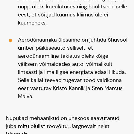
nupp oleks käeulatuses ning hoolitseda selle
eest, et sõitjad kuumas kliimas üle ei
kuumeneks.
Aerodünaamika ülesanne on juhtida õhuvool
ümber päikeseauto selliselt, et
aerodünaamiline takistus oleks kõige
väiksem võimaldades autol võimalikult
lihtsasti ja ilma liigse energiata edasi liikuda.
Selle kallal teevad tugevat tööd valdkonna
eest vastutav Kristo Kannik ja Sten Marcus
Malva.
Nupukad mehaanikud on ühekoos saavutanud
juba mitu olulist töövõitu. Järgnevalt neist