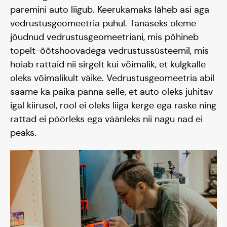
paremini auto liigub. Keerukamaks läheb asi aga
vedrustusgeomeetria puhul. Tänaseks oleme
jõudnud vedrustusgeomeetriani, mis põhineb
topelt-õõtshoovadega vedrustussüsteemil, mis
hoiab rattaid nii sirgelt kui võimalik, et külgkalle
oleks võimalikult väike. Vedrustusgeomeetria abil
saame ka paika panna selle, et auto oleks juhitav
igal kiirusel, rool ei oleks liiga kerge ega raske ning
rattad ei pöörleks ega väänleks nii nagu nad ei
peaks.