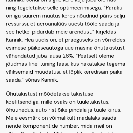
ning tegeletakse selle optimeerimisega. “Paraku
on iga suurem muutus keres nõudnud päris palju
ressurssi, et aeroanalüüs uuesti tööle saada ja
Blogi
see hetkel pidurdab meie arendust,” kirjeldas
Kannik. Hea uudis on, et praeguseks on võrreldes
esimese päikeseautoga uue masina õhutakistust
vähendatud juba lausa 26%. “Peatselt oleme
jõudmas fine-tuning faasi, kus hakatakse tegema
väiksemaid muudatusi, et lõplik keredisain paika
saada,” sõnas Kannik.
Õhutakistust mõõdetakse takistuse
koefitsendiga, mille osaks on tuuletakistus,
õhutihedus, auto ristlõike pindala ja tuule kiirus.
Meie eesmärk on võimalikult madalaks saada
nende komponentide number, mida meil on