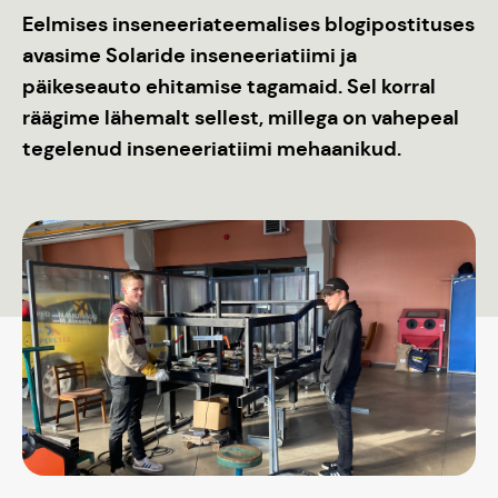
Eelmises inseneeriateemalises blogipostituses
avasime Solaride inseneeriatiimi ja
päikeseauto ehitamise tagamaid. Sel korral
räägime lähemalt sellest, millega on vahepeal
tegelenud inseneeriatiimi mehaanikud.