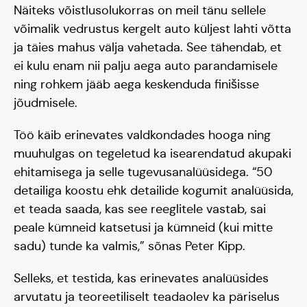
Näiteks võistlusolukorras on meil tänu sellele
võimalik vedrustus kergelt auto küljest lahti võtta
ja täies mahus välja vahetada. See tähendab, et
ei kulu enam nii palju aega auto parandamisele
ning rohkem jääb aega keskenduda finišisse
jõudmisele.
Töö käib erinevates valdkondades hooga ning
muuhulgas on tegeletud ka isearendatud akupaki
ehitamisega ja selle tugevusanalüüsidega. “50
detailiga koostu ehk detailide kogumit analüüsida,
et teada saada, kas see reeglitele vastab, sai
peale kümneid katsetusi ja kümneid (kui mitte
sadu) tunde ka valmis,” sõnas Peter Kipp.
Selleks, et testida, kas erinevates analüüsides
arvutatu ja teoreetiliselt teadaolev ka päriselus