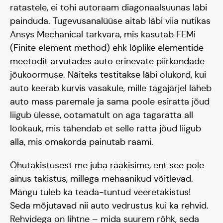
ratastele, ei tohi autoraam diagonaalsuunas läbi
painduda. Tugevusanalüüse aitab läbi viia nutikas
Ansys Mechanical tarkvara, mis kasutab FEMi
(Finite element method) ehk lõplike elementide
meetodit arvutades auto erinevate piirkondade
jõukoormuse. Näiteks testitakse läbi olukord, kui
auto keerab kurvis vasakule, mille tagajärjel läheb
auto mass paremale ja sama poole esiratta jõud
liigub ülesse, ootamatult on aga tagaratta all
löökauk, mis tähendab et selle ratta jõud liigub
alla, mis omakorda painutab raami.
Õhutakistusest me juba rääkisime, ent see pole
ainus takistus, millega mehaanikud võitlevad.
Mängu tuleb ka teada-tuntud veeretakistus!
Seda mõjutavad nii auto vedrustus kui ka rehvid.
Rehvidega on lihtne – mida suurem rõhk, seda