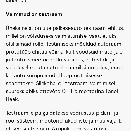
lähemalt.
Valminud on testraam
Üheks neist on uue päikeseauto testraami ehitus,
millel on võistluseks valmistumisel vaat, et üks
olulisimaid rolle. Testimiseks mõeldud autoraami
prototüüp ehitati võimalikult soodsaid materjale
ja tootmismeetodeid kasutades, et testida ja
vajadusel muuta auto dünaamilisi omadusi, enne
kui auto komponendid lõpptootmisesse
saadetakse. Siinkohal oli testraami valmimisel
suureks abiks ettevõte QTH ja mentorina Tanel
Haak.
Testraamile paigaldatakse vedrustus, piduri- ja
roolisüsteem, mootorid, akud, iste ja muu vajalik,
et see saaks sõita. Akupaki tiimi vastutava