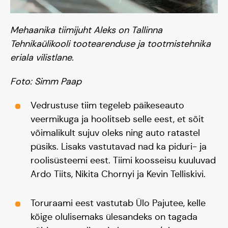
Mehaanika tiimijuht Aleks on Tallinna
Tehnikaülikooli tootearenduse ja tootmistehnika
Päikeseauto
eriala vilistlane.
Foto: Simm Paap
Hooaeg I 20/21
Vedrustuse tiim tegeleb päikeseauto
Hooaeg II 22/23
veermikuga ja hoolitseb selle eest, et sõit
võimalikult sujuv oleks ning auto ratastel
Hooaeg III 24/25
püsiks. Lisaks vastutavad nad ka piduri- ja
roolisüsteemi eest. Tiimi koosseisu kuuluvad
Ardo Tiits, Nikita Chornyi ja Kevin Telliskivi.
Toruraami eest vastutab Ülo Pajutee, kelle
kõige olulisemaks ülesandeks on tagada