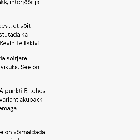
k, interjöör ja
est, et sõit
astutada ka
evin Telliskivi.
da sõitjate
rvikuks. See on
A punkti B, tehes
 variant akupakk
 temaga
nne on võimaldada