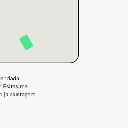
arendada
t. Esitasime
d ja alustagem