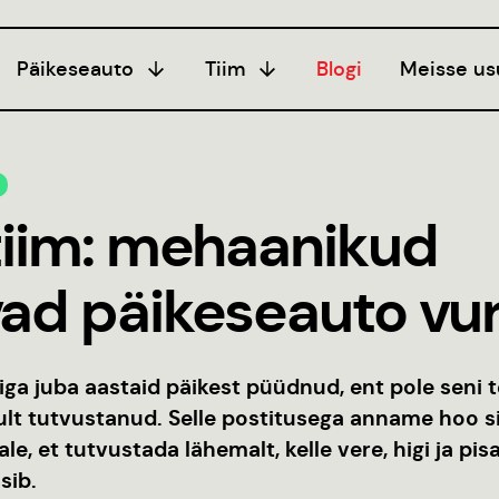
Päikeseauto
Tiim
Blogi
Meisse us
programm
Hooaeg I
Liitu
20/21
ogi
tiim: mehaanikud
Hooaeg II
eeria
22/23
seerimine
ad päikeseauto v
Hooaeg III
juhend
24/25
iga juba aastaid päikest püüdnud, ent pole seni 
kult tutvustanud. Selle postitusega anname hoo s
ale, et tutvustada lähemalt, kelle vere, higi ja pi
sib.