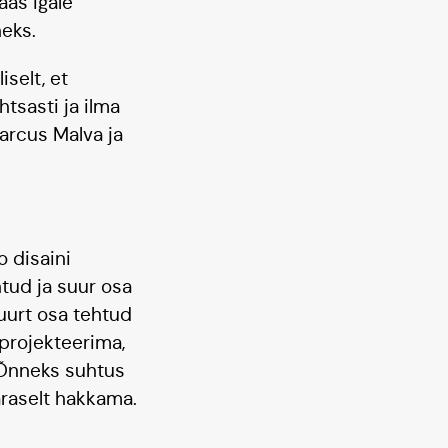
ääs igale
neks.
selt, et
tsasti ja ilma
Marcus Malva ja
 disaini
htud ja suur osa
uurt osa tehtud
 projekteerima,
. Õnneks suhtus
raselt hakkama.