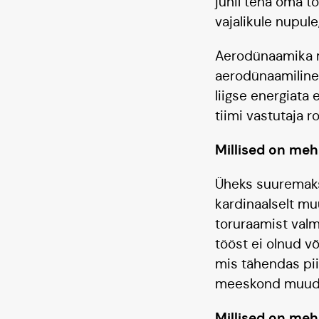
juhil teha oma t
vajalikule nupule
Aerodünaamika mi
aerodünaamiline 
liigse energiata 
tiimi vastutaja ro
Millised on meh
Üheks suuremaks 
kardinaalselt muu
toruraamist valm
tööst ei olnud v
mis tähendas piir
meeskond muudat
Millised on meh