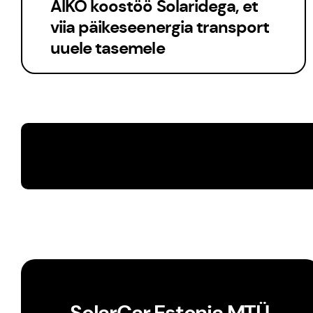
AIKO koostöö Solaridega, et
viia päikeseenergia transport
uuele tasemele
SolarCar Estonia
MTÜ