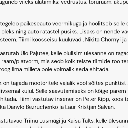
guneb viieks alatiimiks: vedrustus, toruraam, akupak
tegeleb päikeseauto veermikuga ja hoolitseb selle e
v oleks ning auto ratastel püsiks. Lisaks on nende v
üsteem. Tiimi koosseisu kuuluvad , Nikita Chornyi ja K
astutab Ülo Pajutee, kelle olulisim ülesanne on taga
a raam/platvorm, mis seob kõik teiste tiimide töö te
roog ilma milleta pole võimalik seda ehitada.
on tagada mootoritele vajalik vool sõites punktist 
iivsemal kujul. Selle saavutamiseks on kõige parem
 ehitada. Tiimi vastutav insener on Peter Kipp, koos
ka Danylo Bezruchenko ja Laur Kristjan Salvan.
astutavad Triinu Lusmägi ja Kaisa Talts, kelle ülesa