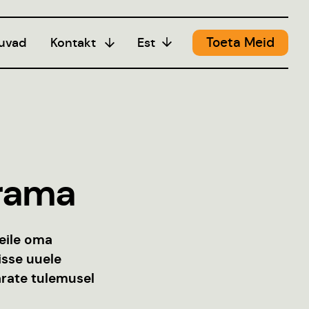
Toeta Meid
uvad
Kontakt
Est
Meedia
urama
teile oma
isse uuele
sarate tulemusel