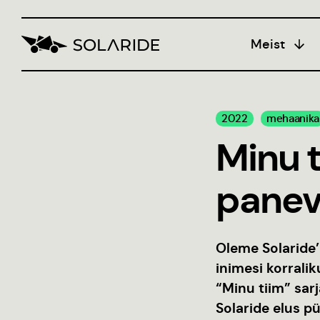
Meist
Koolitus
2022
mehaanika
Bl
Minu 
Insen
populari
panev
Stiili
Oleme Solaride’
inimesi korrali
“Minu tiim” sarj
Solaride elus pü