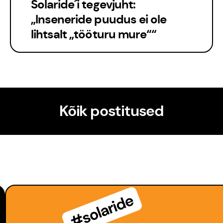
Solaride´i tegevjuht:
„Inseneride puudus ei ole
lihtsalt „tööturu mure““
Kõik postitused