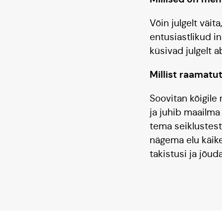
Võin julgelt väi
entusiastlikud in
küsivad julgelt a
Millist raamatut
Soovitan kõigile
ja juhib maailma
tema seiklustes
nägema elu käike 
takistusi ja jõud