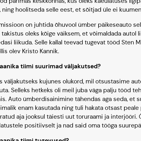
ööd parimas keskkonnas, kus oleks käeulatuses ligip
, ning hoolitseda selle eest, et sõitjad üle ei kuume
ssioon on juhtida õhuvool ümber päikeseauto selli
takistus oleks kõige väiksem, et võimaldada autol lih
edasi liikuda. Selle kallal teevad tugevat tööd Sten 
llis olev Kristo Kannik.
aanika tiimi suurimad väljakutsed?
väljakutseks kujunes olukord, mil otsustasime auto
ta. Selleks hetkeks oli meil juba väga palju tööd te
is. Auto ümberdisainimine tähendas aga seda, et s
õimalik enam kasutada ning tuli hakata otsast peale
atud aja jooksul täiesti uut toruraami ja interjööri
ustele positiivselt ja nad said oma tööga suurepä
aanika tiimi tugevused?