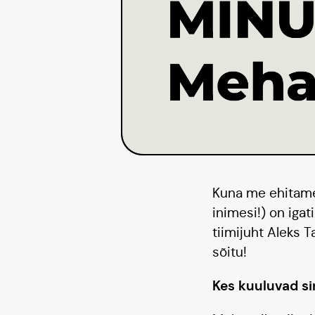
Kuna me ehitame
inimesi!) on igat
tiimijuht Aleks 
sõitu!
Kes kuuluvad si