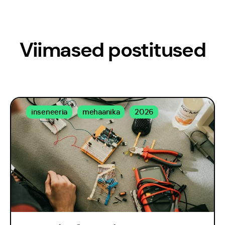
Viimased postitused
inseneeria
mehaanika
2026