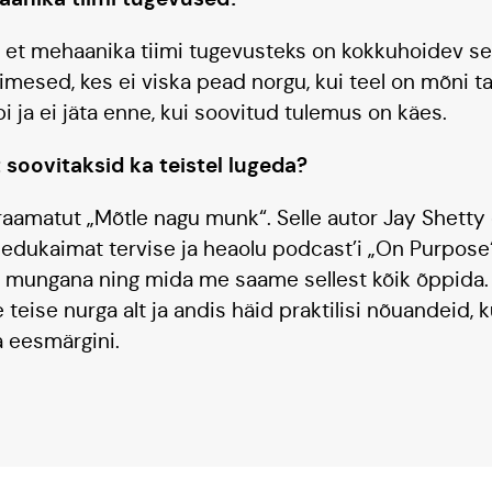
ta, et mehaanika tiimi tugevusteks on kokkuhoidev se
imesed, kes ei viska pead norgu, kui teel on mõni ta
bi ja ei jäta enne, kui soovitud tulemus on käes.
 soovitaksid ka teistel lugeda?
 raamatut „Mõtle nagu munk“. Selle autor Jay Shett
 edukaimat tervise ja heaolu podcast’i „On Purpose
t mungana ning mida me saame sellest kõik õppida.
teise nurga alt ja andis häid praktilisi nõuandeid, 
a eesmärgini.