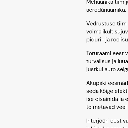
Mehaanika tiim ja
aerodünaamika.
Vedrustuse tiim 
võimalikult suju
piduri- ja roolis
Toruraami eest v
turvalisus ja luu
justkui auto selg
Akupaki eesmärk 
seda kõige efekt
ise disainida ja
toimetavad veel 
Interjööri eest v