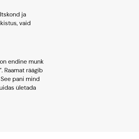
ltskond ja
kistus, vaid
y on endine munk
“. Raamat räägib
 See pani mind
kuidas ületada