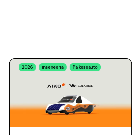
2026
inseneeria
Päikeseauto