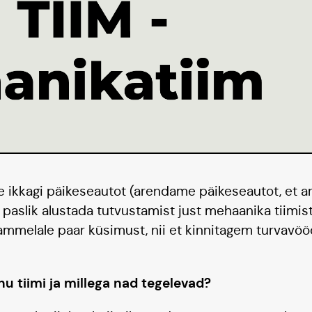
 ikkagi päikeseautot (arendame päikeseautot, et 
i paslik alustada tutvustamist just mehaanika tiimis
Tammelale paar küsimust, nii et kinnitagem turvavöö
nu tiimi ja millega nad tegelevad?