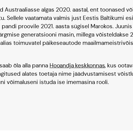
nd Austraaliasse algas 2020. aastal, ent toonased või
ttu. Sellele vaatamata valmis just Eestis Baltikumi e
 pandi proovile 2021. aasta sügisel Marokos. Juunis
järgmise generatsiooni masin, millega võisteldakse 
aalias toimuvatel päikeseautode maailmameistrivõis
e saab õla alla panna
Hooandja keskkonnas
, kus oota
ngitused alates toetaja nime jäädvustamisest võistlu
ni võimaluseni istuda ise imemasina rooli.