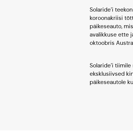
Solaride’i teeko
koroonakriisi tõ
päikeseauto, mis
avalikkuse ette 
oktoobris Austr
Solaride’i tiimil
eksklusiivsed ki
päikeseautole ku