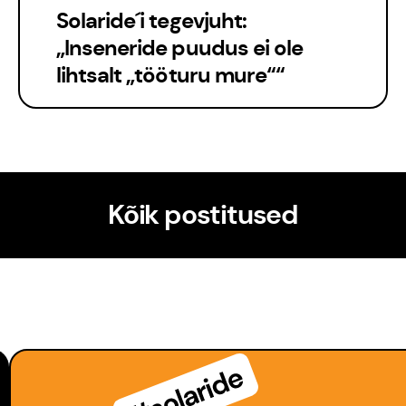
Solaride´i tegevjuht:
„Inseneride puudus ei ole
lihtsalt „tööturu mure““
Kõik postitused