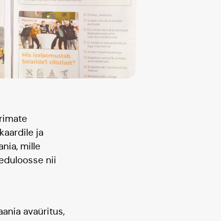
arimate
kaardile ja
nia, mille
eduloosse nii
ania avaüritus,