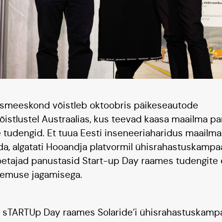
dusmeeskond võistleb oktoobris päikeseautode
istlustel Austraalias, kus teevad kaasa maailma p
e tudengid. Et tuua Eesti inseneeriaharidus maailma
eda, algatati Hooandja platvormil ühisrahastuskampaa
etajad panustasid Start-up Day raames tudengite 
ogemuse jagamisega.
s sTARTUp Day raames Solaride’i ühisrahastuskampa