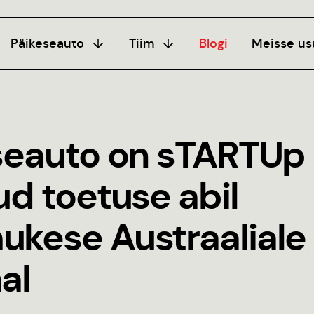
Päikeseauto
Tiim
Blogi
Meisse us
programm
Hooaeg I
Liitu
20/21
ogi
seauto on sTARTUp 
Hooaeg II
eeria
22/23
seerimine
d toetuse abil
Hooaeg III
juhend
24/25
kese Austraaliale
al