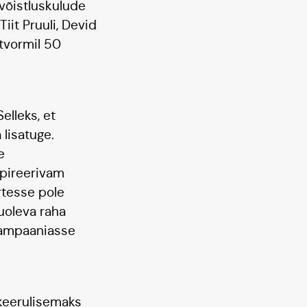
 võistluskulude
iit Pruuli, Devid
atvormil 50
elleks, et
lisatuge.
e
spireerivam
rtesse pole
uoleva raha
skampaaniasse
 keerulisemaks