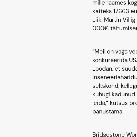
mille raames kogu
katteks 17663 eu
Liik, Martin Vil
000€ täitumise
“Meil on väga ve
konkureerida US
Loodan, et suuda
inseneeriaharidu
seltskond, kelle
kuhugi kadunud 
leida,” kutsus pr
panustama.
Bridgestone Wor