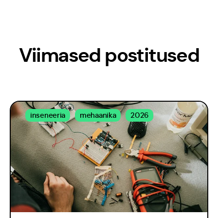
Viimased postitused
inseneeria
mehaanika
2026