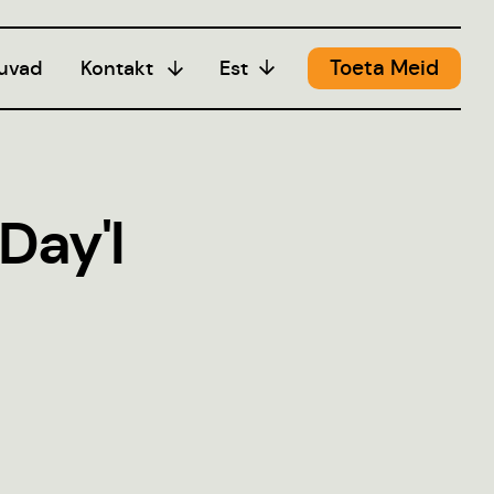
Toeta Meid
uvad
Kontakt
Est
Meedia
Day'l