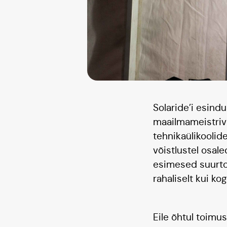
Solaride’i esin
maailmameistrivõ
tehnikaülikoolid
võistlustel osal
esimesed suurto
rahaliselt kui k
Eile õhtul toimu