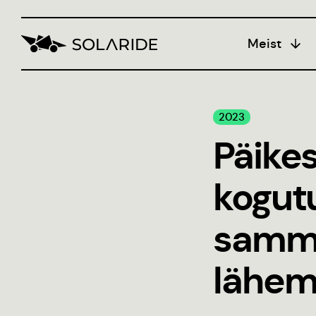
Meist
Koolitus
2023
Bl
Päike
Insen
populari
kogutu
Stiili
sammu
lähem