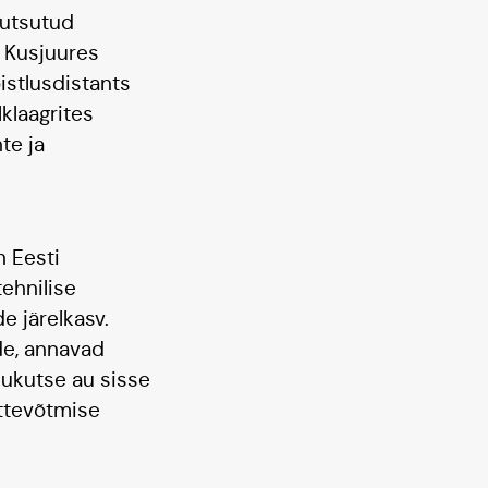
kutsutud
. Kusjuures
stlusdistants
lklaagrites
te ja
n Eesti
ehnilise
e järelkasv.
de, annavad
lukutse au sisse
ettevõtmise