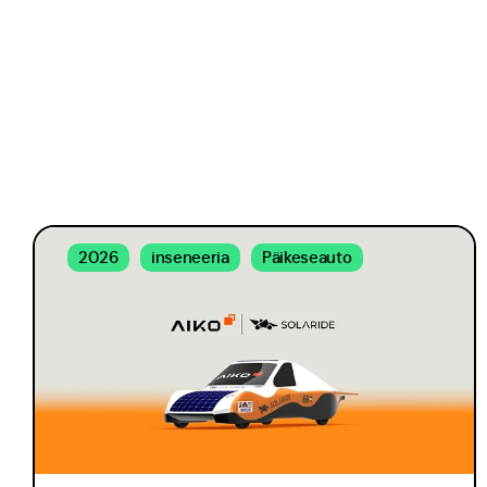
2026
inseneeria
Päikeseauto