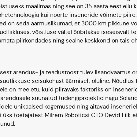
istluseks maailmas ning see on 35 aasta eest ellu 
ohetehnoloogia kui noorte inseneride võimete piire
sed on seda äärmuslikumad, et 3000 km pikkune või
ud liikluses, võistluse vältel ööbitakse iseseisvalt te
amata piirkondades ning sealne keskkond on täis oh
isest arendus- ja teadustööst tulev lisandväärtus o
uutlikkuse seisukohast äärmiselt oluline. Nõudlus t
ele on meeletu, kuid piiravaks faktoriks on insenerid
tearendusele suunatud tudengiprojektid nagu Solari
idele unikaalsed kogemused ning aitavad insenerie
kti üks toetajatest Milrem Roboticsi CTO Devid Liik 
dunud.