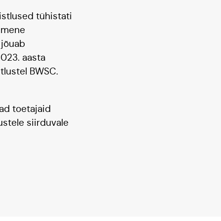
stlused tühistati
simene
 jõuab
2023. aasta
tlustel BWSC.
vad toetajaid
stele siirduvale