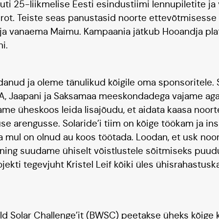
ti 25-liikmelise Eesti esindustiimi lennupiletite ja
rot. Teiste seas panustasid noorte ettevõtmisesse T
lig ja vanaema Maimu. Kampaania jätkub Hooandja pl
ni.
danud ja oleme tänulikud kõigile oma sponsoritele. S
A, Jaapani ja Saksamaa meeskondadega vajame aga 
me üheskoos leida lisajõudu, et aidata kaasa noort
se arengusse. Solaride’i tiim on kõige töökam ja in
ga mul on olnud au koos töötada. Loodan, et usk noo
ning suudame ühiselt võistlustele sõitmiseks puud
ojekti tegevjuht Kristel Leif kõiki üles ühisrahastu
ld Solar Challenge’it (BWSC) peetakse üheks kõige