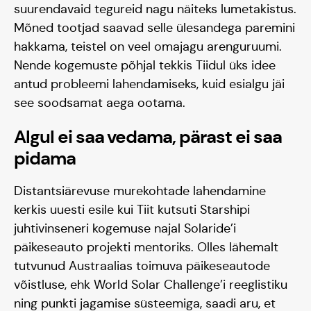
suurendavaid tegureid nagu näiteks lumetakistus.
Mõned tootjad saavad selle ülesandega paremini
hakkama, teistel on veel omajagu arenguruumi.
Nende kogemuste põhjal tekkis Tiidul üks idee
antud probleemi lahendamiseks, kuid esialgu jäi
see soodsamat aega ootama.
Algul ei saa vedama, pärast ei saa
pidama
Distantsiärevuse murekohtade lahendamine
kerkis uuesti esile kui Tiit kutsuti Starshipi
juhtivinseneri kogemuse najal Solaride’i
päikeseauto projekti mentoriks. Olles lähemalt
tutvunud Austraalias toimuva päikeseautode
võistluse, ehk World Solar Challenge’i reeglistiku
ning punkti jagamise süsteemiga, saadi aru, et