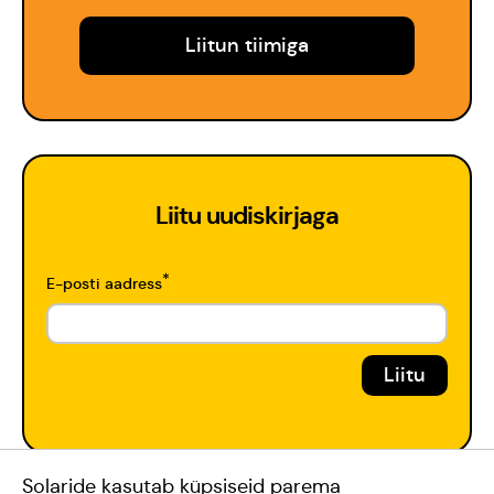
Liitun tiimiga
Liitu uudiskirjaga
*
E-posti aadress
Toeta Meid
Solaride kasutab küpsiseid parema
#teamsolaride