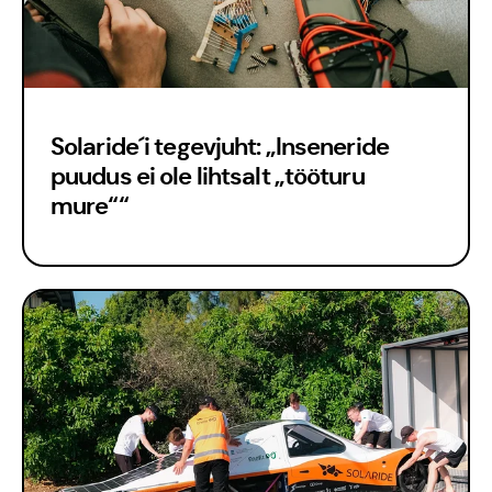
Solaride´i tegevjuht: „Inseneride
puudus ei ole lihtsalt „tööturu
mure““