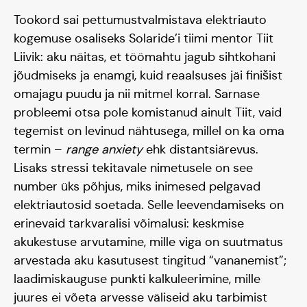
Tookord sai pettumustvalmistava elektriauto
kogemuse osaliseks Solaride’i tiimi mentor Tiit
Liivik: aku näitas, et töömahtu jagub sihtkohani
jõudmiseks ja enamgi, kuid reaalsuses jäi finišist
omajagu puudu ja nii mitmel korral. Sarnase
probleemi otsa pole komistanud ainult Tiit, vaid
tegemist on levinud nähtusega, millel on ka oma
termin –
range anxiety
ehk distantsiärevus.
Lisaks stressi tekitavale nimetusele on see
number üks põhjus, miks inimesed pelgavad
Päikeseauto
elektriautosid soetada. Selle leevendamiseks on
erinevaid tarkvaralisi võimalusi: keskmise
Hooaeg I 20/21
akukestuse arvutamine, mille viga on suutmatus
arvestada aku kasutusest tingitud “vananemist”;
Hooaeg II 22/23
laadimiskauguse punkti kalkuleerimine, mille
juures ei võeta arvesse väliseid aku tarbimist
Hooaeg III 24/25