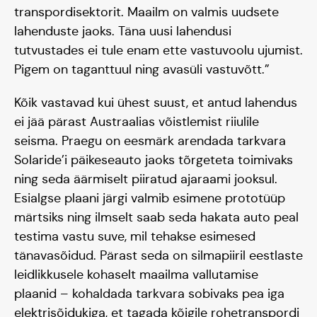
transpordisektorit. Maailm on valmis uudsete
lahenduste jaoks. Täna uusi lahendusi
tutvustades ei tule enam ette vastuvoolu ujumist.
Pigem on taganttuul ning avasüli vastuvõtt.”
Kõik vastavad kui ühest suust, et antud lahendus
ei jää pärast Austraalias võistlemist riiulile
seisma. Praegu on eesmärk arendada tarkvara
Solaride’i päikeseauto jaoks tõrgeteta toimivaks
ning seda äärmiselt piiratud ajaraami jooksul.
Esialgse plaani järgi valmib esimene prototüüp
märtsiks ning ilmselt saab seda hakata auto peal
Meisse usuvad
testima vastu suve, mil tehakse esimesed
tänavasõidud. Pärast seda on silmapiiril eestlaste
leidlikkusele kohaselt maailma vallutamise
plaanid – kohaldada tarkvara sobivaks pea iga
elektrisõidukiga, et tagada kõigile rohetranspordi