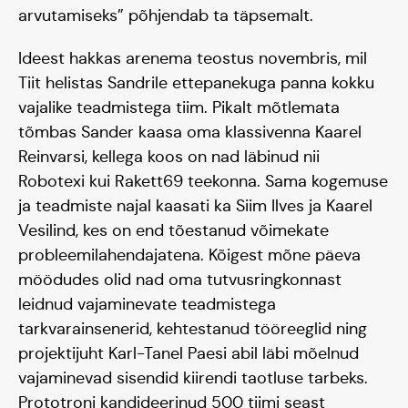
arvutamiseks” põhjendab ta täpsemalt.
Ideest hakkas arenema teostus novembris, mil
Tiit helistas Sandrile ettepanekuga panna kokku
vajalike teadmistega tiim. Pikalt mõtlemata
tõmbas Sander kaasa oma klassivenna Kaarel
Reinvarsi, kellega koos on nad läbinud nii
Robotexi kui Rakett69 teekonna. Sama kogemuse
ja teadmiste najal kaasati ka Siim Ilves ja Kaarel
Vesilind, kes on end tõestanud võimekate
probleemilahendajatena. Kõigest mõne päeva
möödudes olid nad oma tutvusringkonnast
leidnud vajaminevate teadmistega
tarkvarainsenerid, kehtestanud tööreeglid ning
projektijuht Karl-Tanel Paesi abil läbi mõelnud
vajaminevad sisendid kiirendi taotluse tarbeks.
Prototroni kandideerinud 500 tiimi seast