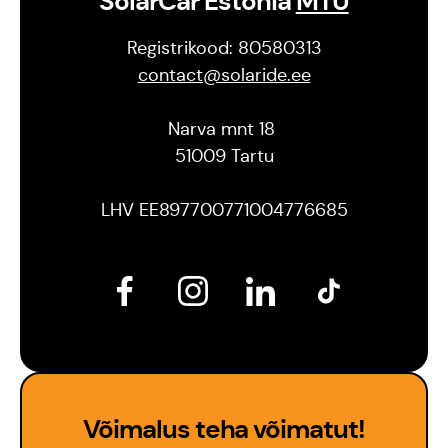
SolarCar Estonia
MTÜ
Registrikood: 80580313
contact@solaride.ee
Narva mnt 18
51009 Tartu
LHV EE897700771004776685
Võimalus teha võimatut!