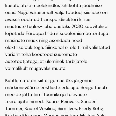
kasutajatele meelekindlus sihtkohta jõudmise
osas. Nagu varasemalt välja toodud, siis idee on
avasüli oodatud transpordisektori kiires
muutuste tuules- juba aastaks 2030 soovitakse
lõpetada Euroopa Liidu sisepõlemismootoritega
masinate müük ning asendada need
elektrisõidukitega. Siinkohal ei ole tiimil välistatud
variant teha koostööd suuremate
autotootjatega, et üleminek tarbijatele
võimalikult mugavaks muuta.
Kahtlemata on siit sirgumas üks järgmine
märkimisväärne eestlaste edulugu. Seega tasub
meelde jätta tiimi tuumiku ja tulevaste
teerajajate nimed: Kaarel Reinvars, Sander
Tammer, Kaarel Vesilind, Siim Ilves, Fredy Kohv,
Kristjan Kleimann, Margus Reintam, Markus Sulg,