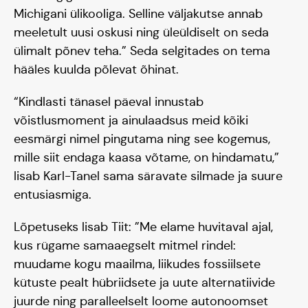
Michigani ülikooliga. Selline väljakutse annab
meeletult uusi oskusi ning üleüldiselt on seda
ülimalt põnev teha.” Seda selgitades on tema
hääles kuulda põlevat õhinat.
“Kindlasti tänasel päeval innustab
võistlusmoment ja ainulaadsus meid kõiki
eesmärgi nimel pingutama ning see kogemus,
mille siit endaga kaasa võtame, on hindamatu,”
lisab Karl-Tanel sama säravate silmade ja suure
entusiasmiga.
Lõpetuseks lisab Tiit: ”Me elame huvitaval ajal,
kus rügame samaaegselt mitmel rindel:
muudame kogu maailma, liikudes fossiilsete
kütuste pealt hübriidsete ja uute alternatiivide
juurde ning paralleelselt loome autonoomset