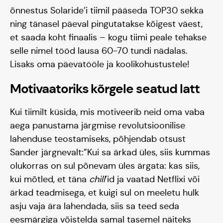
õnnestus Solaride’i tiimil pääseda TOP30 sekka
ning tänasel päeval pingutatakse kõigest väest,
et saada koht finaalis – kogu tiimi peale tehakse
selle nimel tööd lausa 60-70 tundi nädalas.
Lisaks oma päevatööle ja koolikohustustele!
Blogi
Motivaatoriks kõrgele seatud latt
Kui tiimilt küsida, mis motiveerib neid oma vaba
aega panustama järgmise revolutsioonilise
lahenduse teostamiseks, põhjendab otsust
Sander järgnevalt:”Kui sa ärkad üles, siis kummas
olukorras on sul põnevam üles ärgata: kas siis,
kui mõtled, et täna
chill
’id ja vaatad Netflixi või
ärkad teadmisega, et kuigi sul on meeletu hulk
asju vaja ära lahendada, siis sa teed seda
eesmärgiga võistelda samal tasemel näiteks