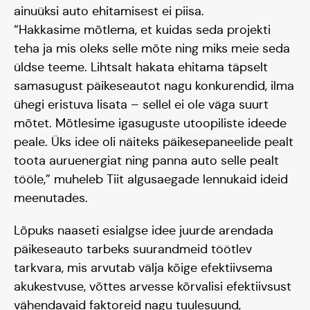
ainuüksi auto ehitamisest ei piisa.
“Hakkasime mõtlema, et kuidas seda projekti
teha ja mis oleks selle mõte ning miks meie seda
üldse teeme. Lihtsalt hakata ehitama täpselt
samasugust päikeseautot nagu konkurendid, ilma
ühegi eristuva lisata – sellel ei ole väga suurt
mõtet. Mõtlesime igasuguste utoopiliste ideede
peale. Üks idee oli näiteks päikesepaneelide pealt
toota auruenergiat ning panna auto selle pealt
tööle,” muheleb Tiit algusaegade lennukaid ideid
meenutades.
Lõpuks naaseti esialgse idee juurde arendada
päikeseauto tarbeks suurandmeid töötlev
tarkvara, mis arvutab välja kõige efektiivsema
akukestvuse, võttes arvesse kõrvalisi efektiivsust
vähendavaid faktoreid nagu tuulesuund,