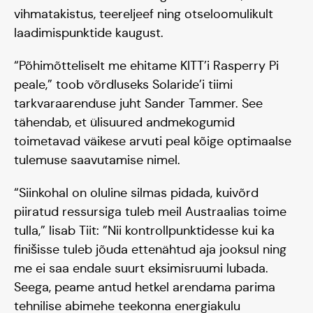
Tiim
vihmatakistus, teereljeef ning otseloomulikult
laadimispunktide kaugust.
Liitu
“Põhimõtteliselt me ehitame KITT’i Rasperry Pi
peale,” toob võrdluseks Solaride’i tiimi
tarkvaraarenduse juht Sander Tammer. See
tähendab, et ülisuured andmekogumid
toimetavad väikese arvuti peal kõige optimaalse
tulemuse saavutamise nimel.
“Siinkohal on oluline silmas pidada, kuivõrd
piiratud ressursiga tuleb meil Austraalias toime
tulla,” lisab Tiit: ”Nii kontrollpunktidesse kui ka
finišisse tuleb jõuda ettenähtud aja jooksul ning
me ei saa endale suurt eksimisruumi lubada.
Seega, peame antud hetkel arendama parima
tehnilise abimehe teekonna energiakulu