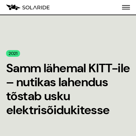
Meist
2021
Koolitusprogramm
Samm lähemal KITT-ile
Blogi
– nutikas lahendus
Inseneeria
tõstab usku
populariseerimine
elektrisõidukitesse
Stiilijuhend