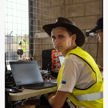
Tiim
Liitu