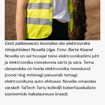
Eesti päikeseauto koondise üks elektroonika
tiimijuhtidest Novella Uiga. Foto: Berta Kisand
Blogi
Novella on sel hooajal teine elektroonikatiimi juht
ja elektroonika meeskonna särts ja sära. Tema
ülesandeks on hoida elektroonika meeskond
joonel ning mõistagi panustab temagi
elektroonikuna auto ehitusse. Novella omandas
värskelt TalTech Tartu kolledži küberfüüsikaliste
süsteemide bakalaureuse kraadi.