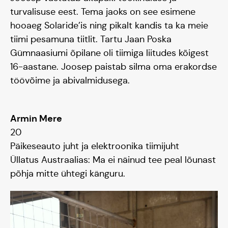
turvalisuse eest. Tema jaoks on see esimene
hooaeg Solaride’is ning pikalt kandis ta ka meie
tiimi pesamuna tiitlit. Tartu Jaan Poska
Gümnaasiumi õpilane oli tiimiga liitudes kõigest
16-aastane. Joosep paistab silma oma erakordse
töövõime ja abivalmidusega.
Armin Mere
20
Päikeseauto juht ja elektroonika tiimijuht
Üllatus Austraalias: Ma ei näinud tee peal lõunast
põhja mitte ühtegi känguru.