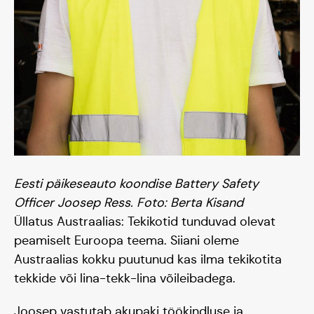
Päikeseauto
Hooaeg I 20/21
Hooaeg II 22/23
Hooaeg III 24/25
Eesti päikeseauto koondise Battery Safety
Officer Joosep Ress. Foto: Berta Kisand
Üllatus Austraalias: Tekikotid tunduvad olevat
peamiselt Euroopa teema. Siiani oleme
Austraalias kokku puutunud kas ilma tekikotita
tekkide või lina-tekk-lina võileibadega.
Joosep vastutab akupaki töökindluse ja