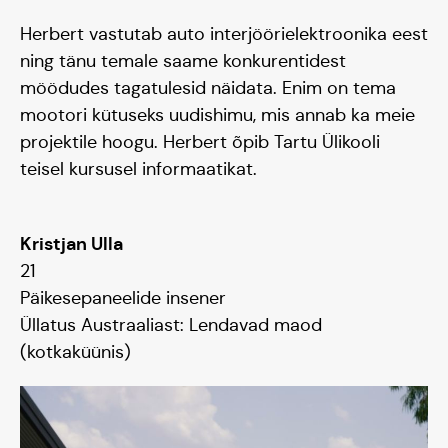
Herbert vastutab auto interjöörielektroonika eest
ning tänu temale saame konkurentidest
möödudes tagatulesid näidata. Enim on tema
Meisse usuvad
mootori kütuseks uudishimu, mis annab ka meie
projektile hoogu. Herbert õpib Tartu Ülikooli
teisel kursusel informaatikat.
Kristjan Ulla
21
Päikesepaneelide insener
Üllatus Austraaliast: Lendavad maod
(kotkaküünis)