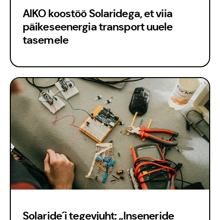
AIKO koostöö Solaridega, et viia
päikeseenergia transport uuele
tasemele
Solaride´i tegevjuht: „Inseneride