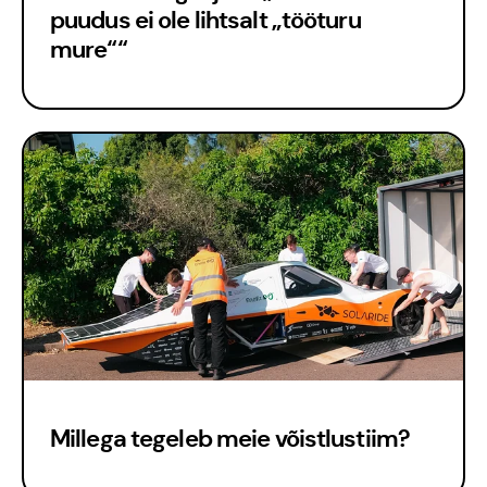
puudus ei ole lihtsalt „tööturu
mure““
Est
Millega tegeleb meie võistlustiim?
Eng