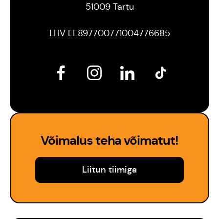
51009 Tartu
LHV EE897700771004776685
Võimalus teha võimatut!
Liitun tiimiga