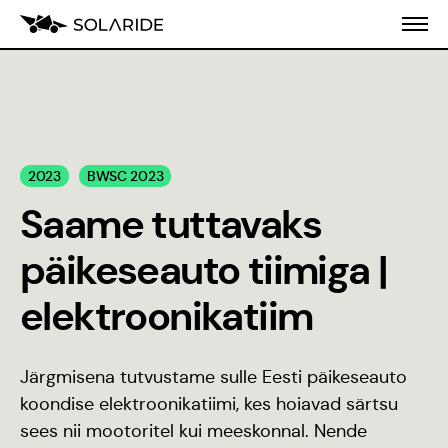
Meist
2023
BWSC 2023
Koolitusprogramm
Saame tuttavaks
Blogi
päikeseauto tiimiga |
Inseneeria
elektroonikatiim
populariseerimine
Stiilijuhend
Järgmisena tutvustame sulle Eesti päikeseauto
koondise elektroonikatiimi, kes hoiavad särtsu
sees nii mootoritel kui meeskonnal. Nende