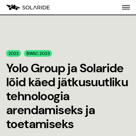
Meist
2023
BWSC 2023
Koolitusprogramm
Yolo Group ja Solaride
Blogi
lõid käed jätkusuutliku
Inseneeria
tehnoloogia
populariseerimine
arendamiseks ja
Stiilijuhend
toetamiseks