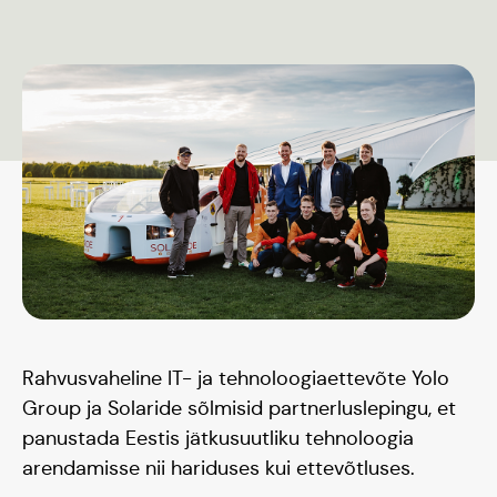
Päikeseauto
Rahvusvaheline IT- ja tehnoloogiaettevõte Yolo
Group ja Solaride sõlmisid partnerluslepingu, et
Hooaeg I 20/21
panustada Eestis jätkusuutliku tehnoloogia
arendamisse nii hariduses kui ettevõtluses.
Hooaeg II 22/23