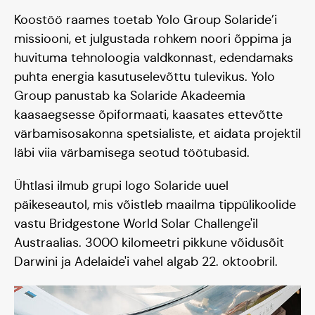
Koostöö raames toetab Yolo Group Solaride’i
Hooaeg III 24/25
missiooni, et julgustada rohkem noori õppima ja
huvituma tehnoloogia valdkonnast, edendamaks
puhta energia kasutuselevõttu tulevikus. Yolo
Group panustab ka Solaride Akadeemia
kaasaegsesse õpiformaati, kaasates ettevõtte
värbamisosakonna spetsialiste, et aidata projektil
läbi viia värbamisega seotud töötubasid.
Ühtlasi ilmub grupi logo Solaride uuel
päikeseautol, mis võistleb maailma tippülikoolide
vastu Bridgestone World Solar Challenge'il
Austraalias. 3000 kilomeetri pikkune võidusõit
Darwini ja Adelaide'i vahel algab 22. oktoobril.