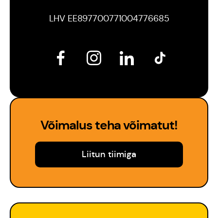
Est
LHV EE897700771004776685
Eng
Võimalus teha võimatut!
Liitun tiimiga