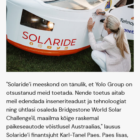
Tiim
Liitu
"Solaride’i meeskond on tänulik, et Yolo Group on
otsustanud meid toetada. Nende toetus aitab
meil edendada inseneriteadust ja tehnoloogiat
ning ühtlasi osaleda Bridgestone World Solar
Challenge'il, maailma kõige raskemal
päikeseautode võistlusel Austraalias," lausus
Solaride’i finantsjuht Karl-Tanel Paes. Paes lisas,