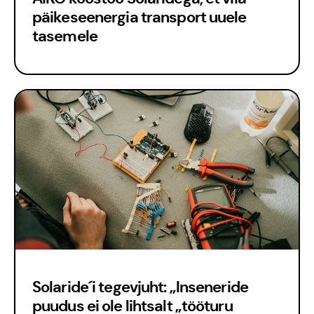
päikeseenergia transport uuele
Meisse usuvad
tasemele
Solaride´i tegevjuht: „Inseneride
puudus ei ole lihtsalt „tööturu