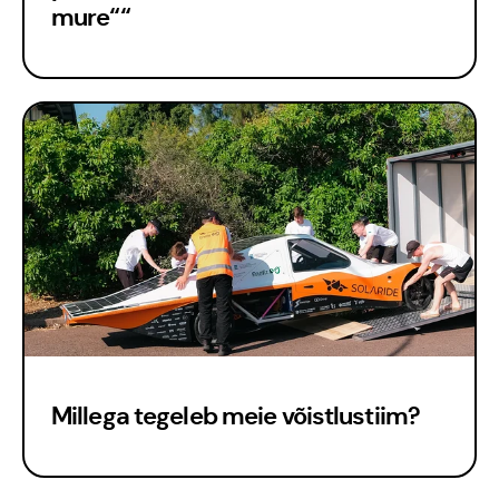
mure““
Kontakt
Meedia
Millega tegeleb meie võistlustiim?