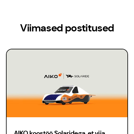
Viimased postitused
AIKO koostöö Solaridega, et viia