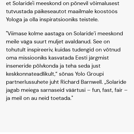
et Solaride'i meeskond on põnevil võimalusest
tutvustada päikeseautot maailmale koostöös
Yologa ja olla inspiratsiooniks teistele.
"Viimase kolme aastaga on Solaride’i meeskond
meile väga suurt muljet avaldanud. See on
tohutult inspireeriv, kuidas tudengid on võtnud
oma missiooniks kasvatada Eesti järgmist
inseneride põlvkonda ja teha seda just
keskkonnateadlikult,“ sõnas Yolo Groupi
partnerlussuhete juht Richard Barnwell. „Solaride
Blogi
jagab meiega sarnaseid väärtusi – fun, fast, fair –
ja meil on au neid toetada."