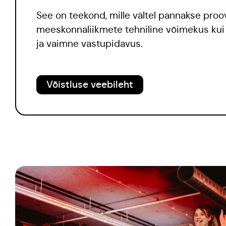
See on teekond, mille vältel pannakse proov
meeskonnaliikmete tehniline võimekus kui
ja vaimne vastupidavus.
Võistluse veebileht