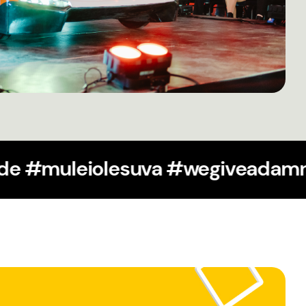
ride #solaride #muleiolesuva 