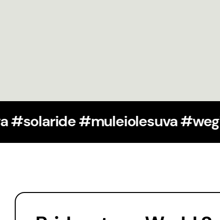
#muleiolesuva
#solaride #mulei