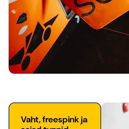
Vaht, freespink ja