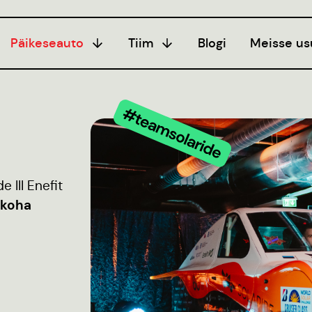
Päikeseauto
Tiim
Blogi
Meisse us
programm
Hooaeg I
Liitu
20/21
ogi
Hooaeg II
eeria
22/23
seerimine
 III Enefit
Hooaeg III
juhend
 koha
24/25