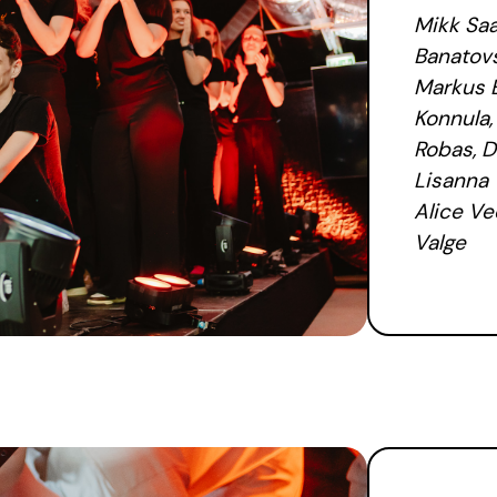
Mikk Saa
Banatovs
Markus E
Konnula, 
Robas, Da
Lisanna 
Alice Ve
Valge