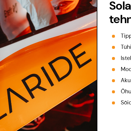
Sola
teh
Tip
Tüh
Ist
Moo
Aku
Õhu
Sõi