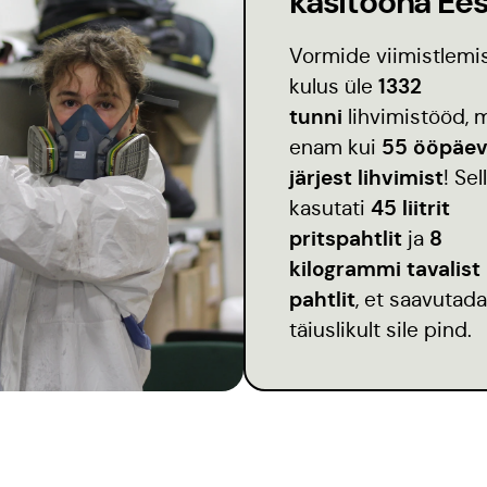
käsitööna Ees
Vormide viimistlemi
1332
kulus üle
tunni
lihvimistööd, 
55 ööpäe
enam kui
järjest lihvimist
! Sel
45 liitrit
kasutati
pritspahtlit
8
ja
kilogrammi tavalist
pahtlit
, et saavutada
täiuslikult sile pind.