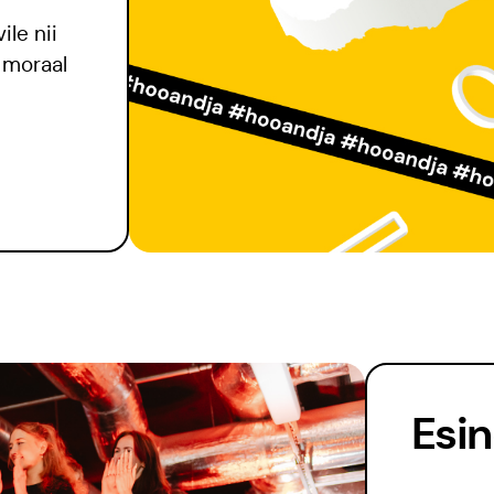
ile nii
 moraal
Esi