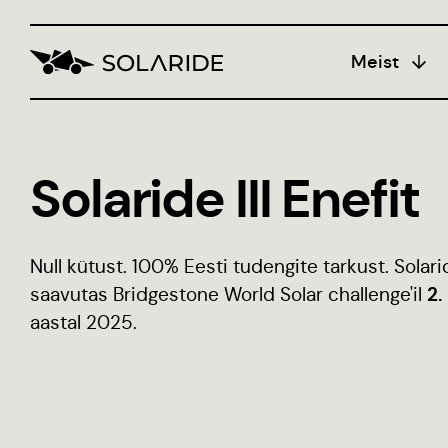
Meist
Koolitus
Bl
Solaride III Enefit
Insen
populari
Null kütust. 100% Eesti tudengite tarkust. Solaride
Stiili
2.
saavutas Bridgestone World Solar challenge'il
aastal 2025.