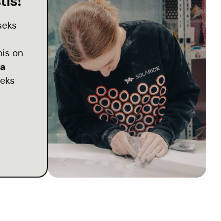
tis!
seks
mis on
va
leks