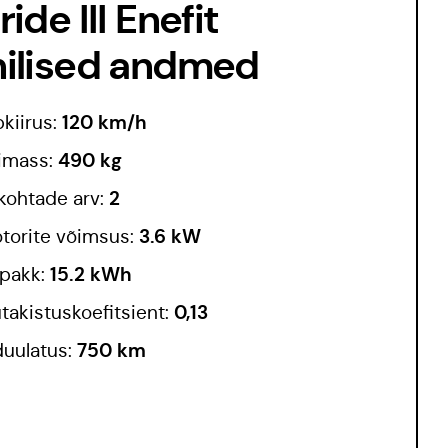
ride III Enefit
nilised andmed
120 km/h
pkiirus:
490 kg
imass:
2
ekohtade arv:
3.6 kW
torite võimsus:
15.2 kWh
pakk:
0,13
takistuskoefitsient:
750 km
duulatus: