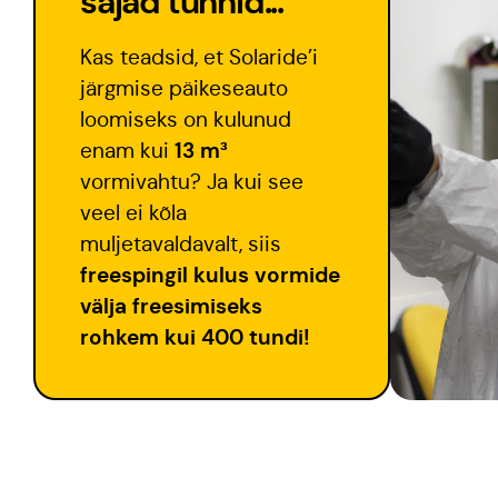
sajad tunnid...
Kas teadsid, et Solaride’i
järgmise päikeseauto
loomiseks on kulunud
13 m³
enam kui
vormivahtu? Ja kui see
veel ei kõla
muljetavaldavalt, siis
freespingil kulus vormide
välja freesimiseks
rohkem kui 400 tundi!