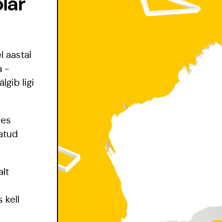
lar
l aastal
a -
lgib ligi
ees
atud
lt
 kell