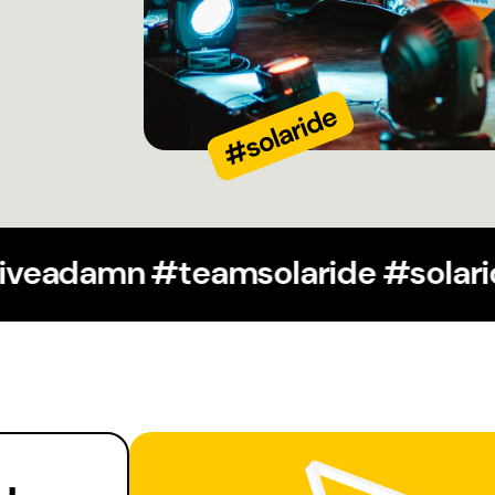
olesuva #wegiveadamn #teamsola