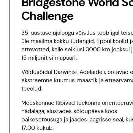
Bridgestone World So
Challenge
35-aastase ajalooga võistlus toob igal teise
üle maailma kokku tudengid, tippülikoolid j
ettevõtted, kelle seiklusi 3000 km jooksul jä
15 miljonit silmapaari.
Võidusõidul Darwinist Adelaide’i, ootavad 
ekstreemne kuumus, maastik ja ettearvam
teeolud.
Meeskonnad läbivad teekonna orienteeruva
nädalaga, alustades sõidupäeva koos
päikesetõusuga ja jäädes laagrisse seal, kus
17:00 kukub.