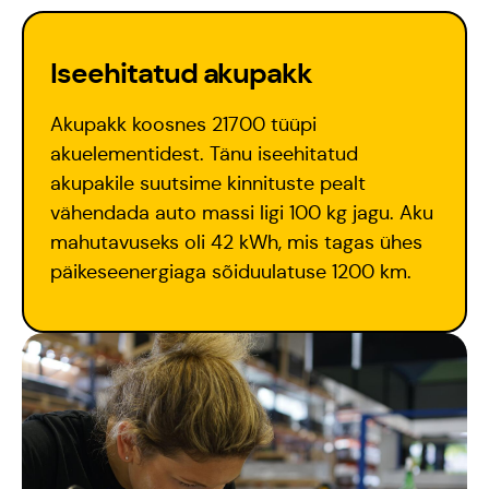
Iseehitatud akupakk
Akupakk koosnes 21700 tüüpi
akuelementidest. Tänu iseehitatud
akupakile suutsime kinnituste pealt
vähendada auto massi ligi 100 kg jagu. Aku
mahutavuseks oli 42 kWh, mis tagas ühes
päikeseenergiaga sõiduulatuse 1200 km.