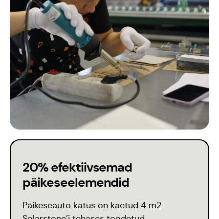
Kontakt
Meedia
20% efektiivsemad
päikeseelemendid
Päikeseauto katus on kaetud 4 m2
Solarstone’i tehases toodetud