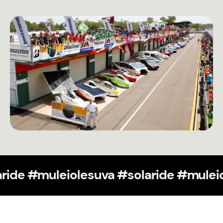
e #solaride #muleiolesuva
#solaride