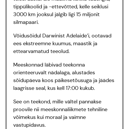
tippülikoolid ja -ettevõtted, kelle seiklusi
3000 km jooksul jälgib ligi 15 miljonit
silmapaari.
Võidusõidul Darwinist Adelaide’i, ootavad
ees ekstreemne kuumus, maastik ja
ettearvamatud teeolud.
Meeskonnad läbivad teekonna
orienteeruvalt nädalaga, alustades
sõidupäeva koos päikesetõusuga ja jäädes
laagrisse seal, kus kell 17:00 kukub.
See on teekond, mille vältel pannakse
proovile nii meeskonnaliikmete tehniline
võimekus kui moraal ja vaimne
vastupidavus.