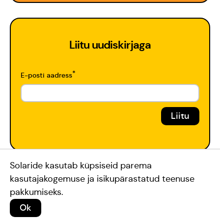
Liitu uudiskirjaga
*
E-posti aadress
Toeta Meid
Solaride kasutab küpsiseid parema
#teamsolaride
kasutajakogemuse ja isikupärastatud teenuse
#muleiolesuva
pakkumiseks.
Ok