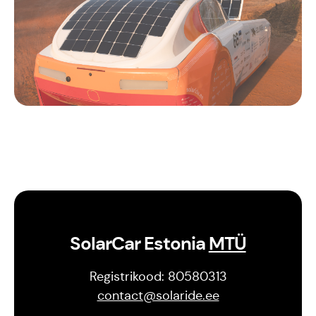
Est
Eng
SolarCar Estonia
MTÜ
Registrikood: 80580313
contact@solaride.ee