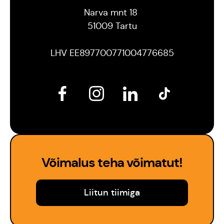
Narva mnt 18
51009 Tartu
LHV EE897700771004776685
Võimalus teha võimatut!
Liitun tiimiga