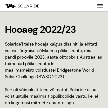
Hooaeg 2022/23
Meist
Solaride’i teise hooaja käigus disainiti ja ehitati
Koolitusprogramm
valmis järgmise põlvkonna päikeseauto, mis
Blogi
pandi proovile 2023. aasta oktoobris Austraalias
toimunud päikeseautode
Inseneeria
maailmameistrivõistlustel Bridgestone World
populariseerimine
Solar Challenge (BWSC 2023).
Stiilijuhend
See oli võimalust teha võimatut! Solaride asus
võistlustulle maailma tippülikoolide vastu, kellel
on kogemusi mitmete aastate jagu.