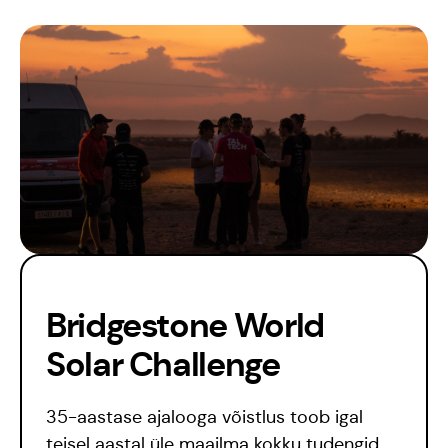
Päikeseauto
Hooaeg I 20/21
Hooaeg II 22/23
Hooaeg III 24/25
Bridgestone World
Solar Challenge
35-aastase ajalooga võistlus toob igal
teisel aastal üle maailma kokku tudengid,