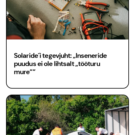
Est
Solaride´i tegevjuht: „Inseneride
Eng
puudus ei ole lihtsalt „tööturu
mure““