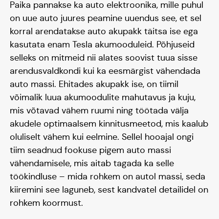
Paika pannakse ka auto elektroonika, mille puhul
on uue auto juures peamine uuendus see, et sel
korral arendatakse auto akupakk täitsa ise ega
kasutata enam Tesla akumooduleid. Põhjuseid
selleks on mitmeid nii alates soovist tuua sisse
arendusvaldkondi kui ka eesmärgist vähendada
auto massi. Ehitades akupakk ise, on tiimil
võimalik luua akumoodulite mahutavus ja kuju,
mis võtavad vähem ruumi ning töötada välja
akudele optimaalsem kinnitusmeetod, mis kaalub
oluliselt vähem kui eelmine. Sellel hooajal ongi
tiim seadnud fookuse pigem auto massi
vähendamisele, mis aitab tagada ka selle
töökindluse – mida rohkem on autol massi, seda
kiiremini see laguneb, sest kandvatel detailidel on
rohkem koormust.