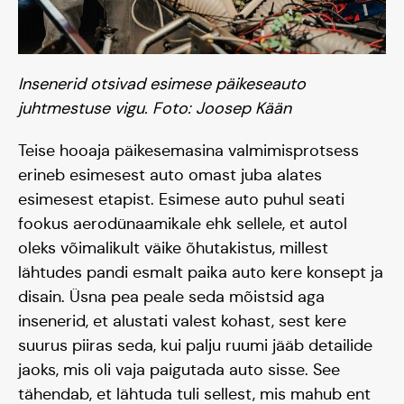
Hooaeg I 20/21
Hooaeg II 22/23
Insenerid otsivad esimese päikeseauto
juhtmestuse vigu. Foto: Joosep Kään
Hooaeg III 24/25
Teise hooaja päikesemasina valmimisprotsess
erineb esimesest auto omast juba alates
esimesest etapist. Esimese auto puhul seati
fookus aerodünaamikale ehk sellele, et autol
oleks võimalikult väike õhutakistus, millest
lähtudes pandi esmalt paika auto kere konsept ja
disain. Üsna pea peale seda mõistsid aga
insenerid, et alustati valest kohast, sest kere
suurus piiras seda, kui palju ruumi jääb detailide
jaoks, mis oli vaja paigutada auto sisse. See
tähendab, et lähtuda tuli sellest, mis mahub ent