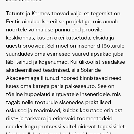
Tatunts ja Kermes toovad välja, et tegemist on
Eestis ainulaadse erilise projektiga, mis annab
noortele võimaluse panna end proovile
keskkonnas, kus on okei katsetada, eksida ja
uuesti proovida. Sel moel on insenerid tööturule
suundudes oma esimesed suured apsakad juba
läbi teinud ja kogenumad. Kui ülikoolist saadakse
akadeemilised teadmised, siis Solaride
Akadeemiaga liitunud noored kinnistavad need
Kontakt
luues oma kätega päris päikeseauto. See on
tõeline hüppelaud sirguvatele inseneridele, mis
Meedia
tagab neile tööturule sisenedes praktilised
oskused ja teadmised, kuidas kasutada erialast
riist- ja tarkvara ja erinevaid töömeetodeid
saades kogu protsessi vältel pidevat tagasisidet.