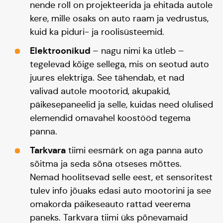
nende roll on projekteerida ja ehitada autole
kere, mille osaks on auto raam ja vedrustus,
kuid ka piduri- ja roolisüsteemid.
Elektroonikud
– nagu nimi ka ütleb –
tegelevad kõige sellega, mis on seotud auto
juures elektriga. See tähendab, et nad
valivad autole mootorid, akupakid,
päikesepaneelid ja selle, kuidas need olulised
elemendid omavahel koostööd tegema
panna.
Tarkvara
tiimi eesmärk on aga panna auto
sõitma ja seda sõna otseses mõttes.
Nemad hoolitsevad selle eest, et sensoritest
tulev info jõuaks edasi auto mootorini ja see
omakorda päikeseauto rattad veerema
paneks. Tarkvara tiimi üks põnevamaid