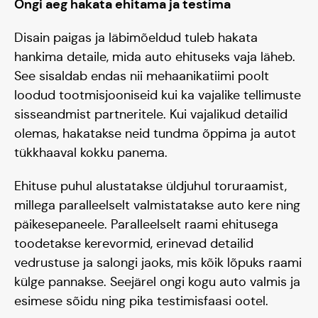
Ongi aeg hakata ehitama ja testima
Disain paigas ja läbimõeldud tuleb hakata
hankima detaile, mida auto ehituseks vaja läheb.
See sisaldab endas nii mehaanikatiimi poolt
loodud tootmisjooniseid kui ka vajalike tellimuste
sisseandmist partneritele. Kui vajalikud detailid
olemas, hakatakse neid tundma õppima ja autot
tükkhaaval kokku panema.
Ehituse puhul alustatakse üldjuhul toruraamist,
millega paralleelselt valmistatakse auto kere ning
päikesepaneele. Paralleelselt raami ehitusega
toodetakse kerevormid, erinevad detailid
vedrustuse ja salongi jaoks, mis kõik lõpuks raami
külge pannakse. Seejärel ongi kogu auto valmis ja
esimese sõidu ning pika testimisfaasi ootel.