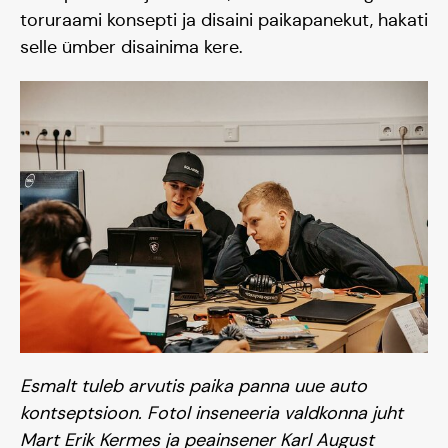
toruraami konsepti ja disaini paikapanekut, hakati
selle ümber disainima kere.
Esmalt tuleb arvutis paika panna uue auto
kontseptsioon. Fotol inseneeria valdkonna juht
Mart Erik Kermes ja peainsener Karl August