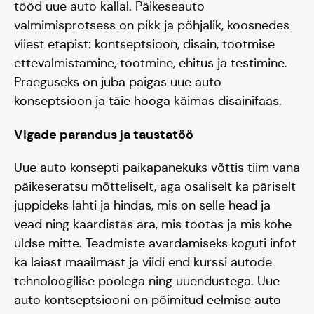
tööd uue auto kallal. Päikeseauto
valmimisprotsess on pikk ja põhjalik, koosnedes
viiest etapist: kontseptsioon, disain, tootmise
ettevalmistamine, tootmine, ehitus ja testimine.
Praeguseks on juba paigas uue auto
konseptsioon ja täie hooga käimas disainifaas.
Vigade parandus ja taustatöö
Uue auto konsepti paikapanekuks võttis tiim vana
päikeseratsu mõtteliselt, aga osaliselt ka päriselt
juppideks lahti ja hindas, mis on selle head ja
vead ning kaardistas ära, mis töötas ja mis kohe
üldse mitte. Teadmiste avardamiseks koguti infot
ka laiast maailmast ja viidi end kurssi autode
tehnoloogilise poolega ning uuendustega. Uue
auto kontseptsiooni on põimitud eelmise auto