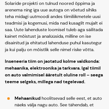
Solaride projekti on tulnud noored õppima ja
arenema ning iga uue autoga on võetud sihiks
teha midagi uutmoodi andes tiimiliikmetele uusi
teadmisi ja kogemusi, mida nad kusagilt mujalt ei
saa. Uute lahenduste loomisel tuleb aga säilitada
kainet mõistust ja analüüsida, milline on ise
disainitud ja ehitatud lahenduse puhul kasutegur
ja kui palju on mõistlik selle nimel riske võtta.
Inseneeria tiim on jaotatud kolme valdkonda:
mehaanika, elektroonika ja tarkvara. Igal tiimil
on auto valmimisel ääretult oluline roll – seega
teeme selgeks, millega nad tegelevad.
Mehaanikud
hoolitsevad selle eest, et auto
näeks välja nagu auto. See tähendab, et