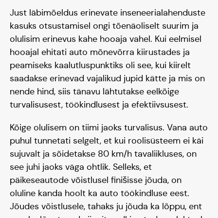
Just läbimõeldus erinevate inseneerialahenduste
kasuks otsustamisel ongi tõenäoliselt suurim ja
olulisim erinevus kahe hooaja vahel. Kui eelmisel
hooajal ehitati auto mõnevõrra kiirustades ja
peamiseks kaalutluspunktiks oli see, kui kiirelt
saadakse erinevad vajalikud jupid kätte ja mis on
nende hind, siis tänavu lähtutakse eelkõige
turvalisusest, töökindlusest ja efektiivsusest.
Kõige olulisem on tiimi jaoks turvalisus. Vana auto
puhul tunnetati selgelt, et kui roolisüsteem ei käi
sujuvalt ja sõidetakse 80 km/h tavaliikluses, on
see juhi jaoks väga ohtlik. Selleks, et
päikeseautode võistlusel finišisse jõuda, on
oluline kanda hoolt ka auto töökindluse eest.
Jõudes võistlusele, tahaks ju jõuda ka lõppu, ent