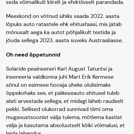
seda võimalikult kiirelt ja efektiivselt parandada.
Meeskond on võtnud sihiks saada 2022. aasta
lõpuks auto ratastele ehk ehitusfaasi, mis jätab
mõnusalt aega ka autot põhjalikult testida ja
jõuda sellega 2023. aasta suveks Austraaliasse.
Oh need õppetunnid
Solaride peainseneri Karl August Tatuntsi ja
inseneeria valdkonna juhi Mart Erik Kermese
sõnul on esimese hooaja üheks olulisimaks
õppekohaks see, et päikeseauto ehitusel tuleb
alati arvestada sellega, et midagi läheb raudselt
pekki. Sellised olukorrad sunnivad tiimi oma
mugavustsoonist välja tulema, mõtlema kastist
välja ja kasutama absoluutselt kõiki võimalusi, et
leida lahendus.