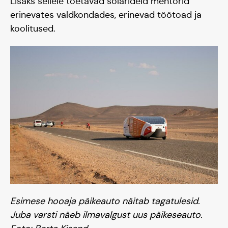
Lisaks sellele toetavad solarideid mentorid
erinevates valdkondades, erinevad töötoad ja
koolitused.
Esimese hooaja päikeauto näitab tagatulesid.
Juba varsti näeb ilmavalgust uus päikeseauto.