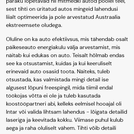
paraku lõpetavad nii mitmedki autod poolel teel,
sest tihti on üritatud autos mingeid lahendusi
liialt optimeerida ja pole arvestatud Austraalia
ekstreemsete oludega.
Oluline on ka auto efektiivsus, mis tähendab osalt
päikeseauto energiakulu välja arvestamist, mis
näitab kui edukas on auto. Teisalt hõlmab endas
see ka otsustamist, kuidas ja kui keeruliselt
erinevaid auto osasid toota. Näiteks, tuleb
otsustada, kas valmistada mingi detail ise
algusest lõpuni freespingil, mida tiimil endal
töökojas võtta ei ole ja tuleb kasutada
koostööpartneri abi, kelleks eelmisel hooajal oli
Intar või valida lihtsam lahendus - lõigata detailid
laseriga ja keevitada kokku. Viimase puhul kulub
aega ja raha oluliselt vähem. Tihti võib detaili