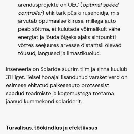
arendusprojekte on OEC (
optimal speed
controller
) ehk tark püsikiirusehoidja, mis
arvutab optimaalse kiiruse, millega auto
peab sõitma, et kulutada võimalikult vähe
Blogi
energiat ja jõuda õigeks ajaks sihtpunkti
võttes seejuures arvesse distantsil olevad
tõusud, langused ja ilmastikuolud.
Inseneeria on Solaride suurim tiim ja sinna kuulub
31 liiget. Teisel hooajal lisandunud värsket verd on
esimese ehitatud päikeseauto protsessist
saadud teadmiste ja kogemustega toetama
jäänud kümmekond solariderit.
Turvalisus, töökindlus ja efektiivsus