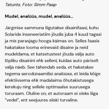
Tatunts.
Foto: Simm Paap
Mudel, analüüs, mudel, analüüs…
Järgmise sammuna liigutakse disainifaasi, kuhu
Solaride inseneeriatiim jõudis juba 4 kuud tagasi
ja mis parasjagu hooga käimas on. Selles faasis
hakatakse looma erinevaid disaine ja neid
mudeldama, et katsetustest jõuda välja auto
lõpliku disainini ehk selleni, kuidas auto päriselt
Tiim
välja näeb. See tähendab seda, et hakatakse
tegema aerodünaamilisi analüüse, et leida kõige
efektiivsema ehk madalaima õhutakistusega
Liitu
kerekuju ning sellele optimaalse suurusega
toruraam. Oluline on, et autoraam ei oleks liiga
“vedel”, ent seejuures siiski turvaline.