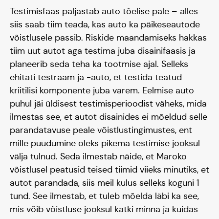
Testimisfaas paljastab auto tõelise pale – alles
siis saab tiim teada, kas auto ka päikeseautode
võistlusele passib. Riskide maandamiseks hakkas
tiim uut autot aga testima juba disainifaasis ja
planeerib seda teha ka tootmise ajal. Selleks
ehitati testraam ja -auto, et testida teatud
kriitilisi komponente juba varem. Eelmise auto
puhul jäi üldisest testimisperioodist väheks, mida
ilmestas see, et autot disainides ei mõeldud selle
parandatavuse peale võistlustingimustes, ent
mille puudumine oleks pikema testimise jooksul
välja tulnud. Seda ilmestab näide, et Maroko
võistlusel peatusid teised tiimid viieks minutiks, et
autot parandada, siis meil kulus selleks koguni 1
tund. See ilmestab, et tuleb mõelda läbi ka see,
mis võib võistluse jooksul katki minna ja kuidas