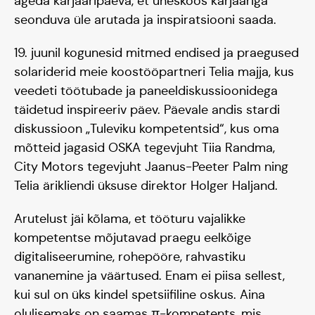
ägeda karjääripäeva, et üheskoos karjääriga
seonduva üle arutada ja inspiratsiooni saada.
19. juunil kogunesid mitmed endised ja praegused
solariderid meie koostööpartneri Telia majja, kus
veedeti töötubade ja paneeldiskussioonidega
täidetud inspireeriv päev. Päevale andis stardi
diskussioon „Tuleviku kompetentsid“, kus oma
mõtteid jagasid OSKA tegevjuht Tiia Randma,
City Motors tegevjuht Jaanus-Peeter Palm ning
Telia ärikliendi üksuse direktor Holger Haljand.
Arutelust jäi kõlama, et tööturu vajalikke
kompetentse mõjutavad praegu eelkõige
Päikeseauto
digitaliseerumine, rohepööre, rahvastiku
vananemine ja väärtused. Enam ei piisa sellest,
kui sul on üks kindel spetsiifiline oskus. Aina
Hooaeg I 20/21
olulisemaks on saamas π-kompetents, mis