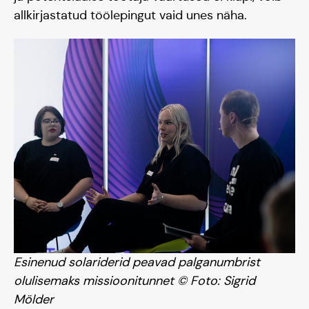
allkirjastatud töölepingut vaid unes näha.
Tiim
Liitu
Esinenud solariderid peavad palganumbrist
olulisemaks missioonitunnet © Foto: Sigrid
Mölder