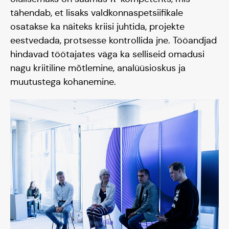
Hooaeg II 22/23
tähendab, et lisaks valdkonnaspetsiifikale
osatakse ka näiteks kriisi juhtida, projekte
Hooaeg III 24/25
eestvedada, protsesse kontrollida jne. Tööandjad
hindavad töötajates väga ka selliseid omadusi
nagu kriitiline mõtlemine, analüüsioskus ja
muutustega kohanemine.