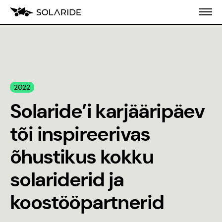
Meist
2022
Koolitusprogramm
Solaride’i karjääripäev
Blogi
tõi inspireerivas
Inseneeria
õhustikus kokku
populariseerimine
solariderid ja
Stiilijuhend
koostööpartnerid