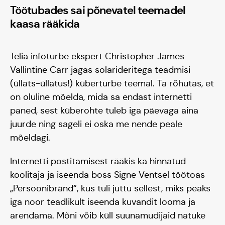
Töötubades sai põnevatel teemadel
kaasa rääkida
Telia infoturbe ekspert Christopher James
Vallintine Carr jagas solarideritega teadmisi
(üllats-üllatus!) küberturbe teemal. Ta rõhutas, et
on oluline mõelda, mida sa endast internetti
paned, sest küberohte tuleb iga päevaga aina
juurde ning sageli ei oska me nende peale
mõeldagi.
Internetti postitamisest rääkis ka hinnatud
koolitaja ja iseenda boss Signe Ventsel töötoas
„Persoonibränd“, kus tuli juttu sellest, miks peaks
iga noor teadlikult iseenda kuvandit looma ja
arendama. Mõni võib küll suunamudijaid natuke