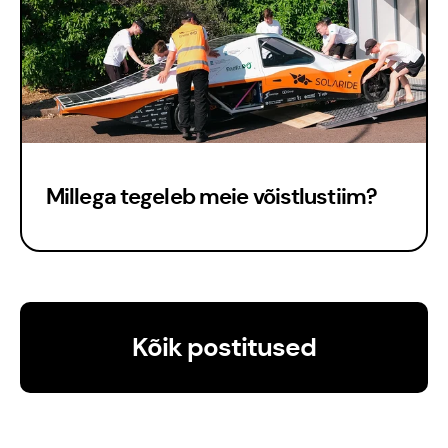
Millega tegeleb meie võistlustiim?
Est
Eng
Kõik postitused