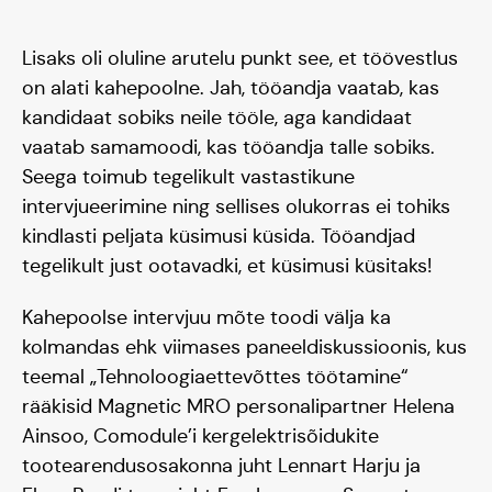
Lisaks oli oluline arutelu punkt see, et töövestlus
on alati kahepoolne. Jah, tööandja vaatab, kas
kandidaat sobiks neile tööle, aga kandidaat
vaatab samamoodi, kas tööandja talle sobiks.
Seega toimub tegelikult vastastikune
intervjueerimine ning sellises olukorras ei tohiks
kindlasti peljata küsimusi küsida. Tööandjad
tegelikult just ootavadki, et küsimusi küsitaks!
Kahepoolse intervjuu mõte toodi välja ka
kolmandas ehk viimases paneeldiskussioonis, kus
teemal „Tehnoloogiaettevõttes töötamine“
rääkisid Magnetic MRO personalipartner Helena
Ainsoo, Comodule’i kergelektrisõidukite
tootearendusosakonna juht Lennart Harju ja