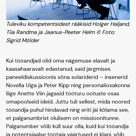
Tuleviku kompetentsidest rääkisid Holger Haljand,
Tiia Randma ja Jaanus-Peeter Helm © Foto:
Sigrid Mölder
Kui tööandjad olid oma nägemuse elavalt ja
kaasahaaravalt edastanud, said järgmises
paneeldiskussioonis sõna solariderid – insenerid
Novella Uiga ja Peter Kipp ning personaliosakonna
liige Anette Viin jagasid tööturu ootuste osas
omapoolseid ideid. Juttu tuli sellest, mida noored
tööandja puhul hindavad ning eriti jäi kõlama see,
et palganumbrist olulisem on missioonitunne.
Palganumber võib küll suur olla, kuid kui tööandja
ja potentsiaalse töötaja väärtused ei klapi, võib