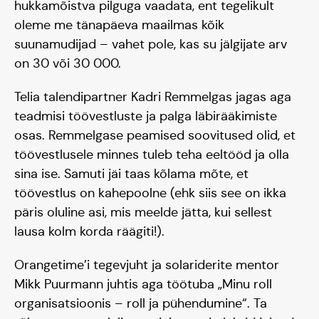
hukkamõistva pilguga vaadata, ent tegelikult
oleme me tänapäeva maailmas kõik
suunamudijad – vahet pole, kas su jälgijate arv
on 30 või 30 000.
Telia talendipartner Kadri Remmelgas jagas aga
teadmisi töövestluste ja palga läbirääkimiste
Meisse usuvad
osas. Remmelgase peamised soovitused olid, et
töövestlusele minnes tuleb teha eeltööd ja olla
sina ise. Samuti jäi taas kõlama mõte, et
töövestlus on kahepoolne (ehk siis see on ikka
päris oluline asi, mis meelde jätta, kui sellest
lausa kolm korda räägiti!).
Orangetime’i tegevjuht ja solariderite mentor
Mikk Puurmann juhtis aga töötuba „Minu roll
organisatsioonis – roll ja pühendumine“. Ta