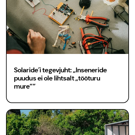
Solaride´i tegevjuht: „Inseneride
puudus ei ole lihtsalt „tööturu
mure““