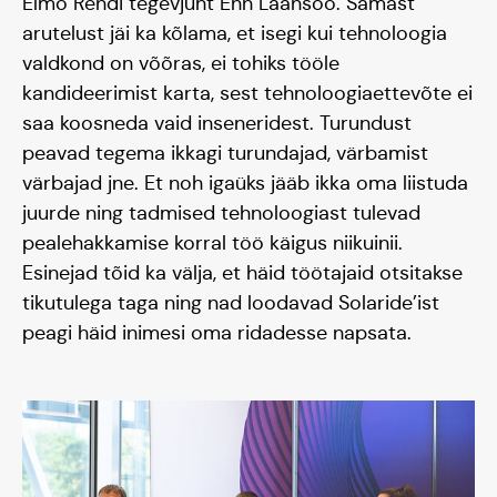
Elmo Rendi tegevjuht Enn Laansoo. Samast
arutelust jäi ka kõlama, et isegi kui tehnoloogia
valdkond on võõras, ei tohiks tööle
kandideerimist karta, sest tehnoloogiaettevõte ei
saa koosneda vaid inseneridest. Turundust
peavad tegema ikkagi turundajad, värbamist
värbajad jne. Et noh igaüks jääb ikka oma liistuda
juurde ning tadmised tehnoloogiast tulevad
pealehakkamise korral töö käigus niikuinii.
Esinejad tõid ka välja, et häid töötajaid otsitakse
tikutulega taga ning nad loodavad Solaride’ist
peagi häid inimesi oma ridadesse napsata.
Blogi