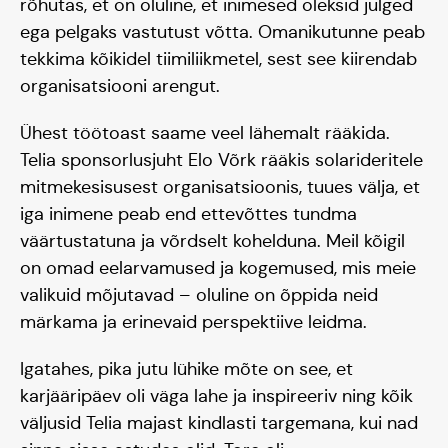
rõhutas, et on oluline, et inimesed oleksid julged
ega pelgaks vastutust võtta. Omanikutunne peab
tekkima kõikidel tiimiliikmetel, sest see kiirendab
organisatsiooni arengut.
Ühest töötoast saame veel lähemalt rääkida.
Telia sponsorlusjuht Elo Võrk rääkis solarideritele
mitmekesisusest organisatsioonis, tuues välja, et
iga inimene peab end ettevõttes tundma
väärtustatuna ja võrdselt kohelduna. Meil kõigil
on omad eelarvamused ja kogemused, mis meie
valikuid mõjutavad – oluline on õppida neid
märkama ja erinevaid perspektiive leidma.
Igatahes, pika jutu lühike mõte on see, et
karjääripäev oli väga lahe ja inspireeriv ning kõik
väljusid Telia majast kindlasti targemana, kui nad