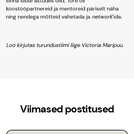
sinna sisse astudes olid. Tore oli
koostööpartnereid ja mentoreid päriselt näha
ning nendega mõtteid vahetada ja
network
’ida.
Loo kirjutas turundustiimi liige Victoria Maripuu.
Viimased postitused
Kontakt