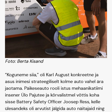
Tiim
Liitu
Foto: Berta Kisand
“Koguneme siia,” oli Karl August konkreetne ja
asus inimesi strateegiliselt kolme auto vahel ära
jaotama. Päikeseauto rooli istus mehaanikatiimi
insener Ülo Pajutee ja kõrvalistmel võttis koha
sisse Battery Safety Officer Joosep Ress, kelle
ülesandeks oli arvutist jälgida auto näitajaid ning