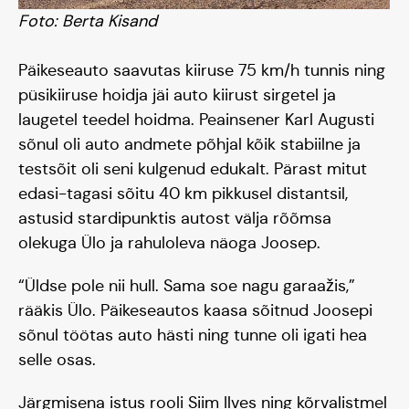
Foto: Berta Kisand
Päikeseauto saavutas kiiruse 75 km/h tunnis ning
püsikiiruse hoidja jäi auto kiirust sirgetel ja
laugetel teedel hoidma. Peainsener Karl Augusti
sõnul oli auto andmete põhjal kõik stabiilne ja
testsõit oli seni kulgenud edukalt. Pärast mitut
edasi-tagasi sõitu 40 km pikkusel distantsil,
astusid stardipunktis autost välja rõõmsa
olekuga Ülo ja rahuloleva näoga Joosep.
“Üldse pole nii hull. Sama soe nagu garaažis,”
rääkis Ülo. Päikeseautos kaasa sõitnud Joosepi
sõnul töötas auto hästi ning tunne oli igati hea
Blogi
selle osas.
Järgmisena istus rooli Siim Ilves ning kõrvalistmel