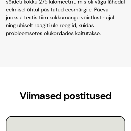
sõideti kokku 275 kilomeetrit, mis oli väga lähedal
eelmisel õhtul püsitatud eesmärgile. Päeva
jooksul testis tiim kokkumängu võistluste ajal
ning ühiselt räägiti üle reeglid, kuidas
probleemsetes olukordades käitutakse.
Viimased postitused
Kontakt