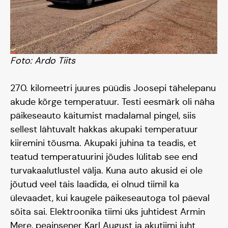
Foto: Ardo Tiits
270. kilomeetri juures püüdis Joosepi tähelepanu
akude kõrge temperatuur. Testi eesmärk oli näha
päikeseauto käitumist madalamal pingel, siis
sellest lähtuvalt hakkas akupaki temperatuur
kiiremini tõusma. Akupaki juhina ta teadis, et
teatud temperatuurini jõudes lülitab see end
turvakaalutlustel välja. Kuna auto akusid ei ole
jõutud veel täis laadida, ei olnud tiimil ka
ülevaadet, kui kaugele päikeseautoga tol päeval
sõita sai. Elektroonika tiimi üks juhtidest Armin
Mere, peainsener Karl August ja akutiimi juht