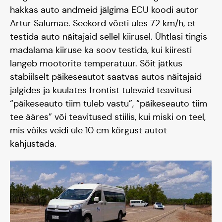
hakkas auto andmeid jälgima ECU koodi autor
Artur Salumäe. Seekord võeti üles 72 km/h, et
testida auto näitajaid sellel kiirusel. Ühtlasi tingis
madalama kiiruse ka soov testida, kui kiiresti
langeb mootorite temperatuur. Sõit jätkus
stabiilselt päikeseautot saatvas autos näitajaid
jälgides ja kuulates frontist tulevaid teavitusi
“päikeseauto tiim tuleb vastu”, “päikeseauto tiim
tee ääres” või teavitused stiilis, kui miski on teel,
mis võiks veidi üle 10 cm kõrgust autot
kahjustada.