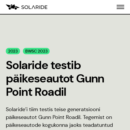
Meist
2023
BWSC 2023
Koolitusprogramm
Solaride testib
Blogi
päikeseautot Gunn
Inseneeria
Point Roadil
populariseerimine
Stiilijuhend
Solaride’i tiim testis teise generatsiooni
päikeseautot Gunn Point Roadil. Tegemist on
päikeseautode kogukonna jaoks teadatuntud