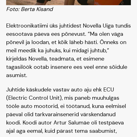
Hooaeg II 22/23
Foto: Berta Kisand
Hooaeg III 24/25
Elektroonikatiimi üks juhtidest Novella Uiga tundis
eesootava päeva ees põnevust. “Ma olen väga
põnevil ja loodan, et kõik läheb hästi. Õnneks on
meil meedik ka juhuks, kui midagi juhtub,”
kirjeldas Novella, teadmata, et esimene
tagasilöök ootab insenere ees veel enne sõidule
asumist.
Juhtide käskudele vastav auto aju ehk ECU
(Electric Control Unit), mis paneb muuhulgas
tööle auto mootorid, ei töötanud, kuna eelmisel
päeval olid tarkvarainsenerid värskendanud
koodi. Koodi autor Artur Salumäe oli testpäeva
ajal aga eemal, kuid pärast tema saabumist,