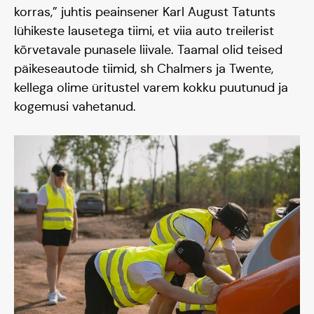
korras,” juhtis peainsener Karl August Tatunts
lühikeste lausetega tiimi, et viia auto treilerist
kõrvetavale punasele liivale. Taamal olid teised
päikeseautode tiimid, sh Chalmers ja Twente,
kellega olime üritustel varem kokku puutunud ja
kogemusi vahetanud.
Päikeseauto
Hooaeg I 20/21