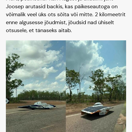
Joosep arutasid backis, kas päikeseautoga on
võimalik veel üks ots sõita või mitte. 2 kilomeetrit
enne algusesse jõudmist, jõudsid nad ühiselt
otsusele, et tänaseks aitab.
Meisse usuvad