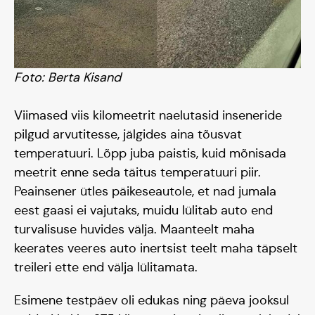
Foto: Berta Kisand
Viimased viis kilomeetrit naelutasid inseneride
pilgud arvutitesse, jälgides aina tõusvat
temperatuuri. Lõpp juba paistis, kuid mõnisada
meetrit enne seda täitus temperatuuri piir.
Peainsener ütles päikeseautole, et nad jumala
eest gaasi ei vajutaks, muidu lülitab auto end
turvalisuse huvides välja. Maanteelt maha
keerates veeres auto inertsist teelt maha täpselt
treileri ette end välja lülitamata.
Esimene testpäev oli edukas ning päeva jooksul