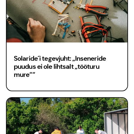
Solaride´i tegevjuht: „Inseneride
puudus ei ole lihtsalt „tööturu
mure““