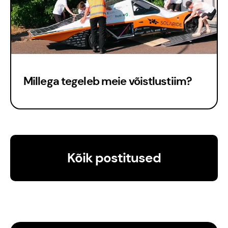
Millega tegeleb meie võistlustiim?
Est
Eng
Kõik postitused