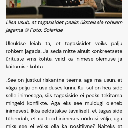
Liisa usub, et tagasisidet peaks üksteisele rohkem
jagama © Foto: Solaride
Üleüldse leiab ta, et tagasisidet võiks palju
rohkem jagada. Ja seda mitte ainult konkreetsete
ürituste vms kohta, vaid ka inimese olemuse ja
käitumise kohta.
„See on justkui riskantne teema, aga ma usun, et
väga palju on usalduses kinni. Kui sul on hea side
selle inimesega, siis tagasiside ei peaks tekitama
mingeid konflikte. Aga eks see muidugi oleneb
inimesest. Ikka eeldatakse tavaliselt, et tagasiside
tähendab, et sa tood inimeses nõrkusi välja, aga
miks see ei võiks olla ka positiivne? Näiteks et