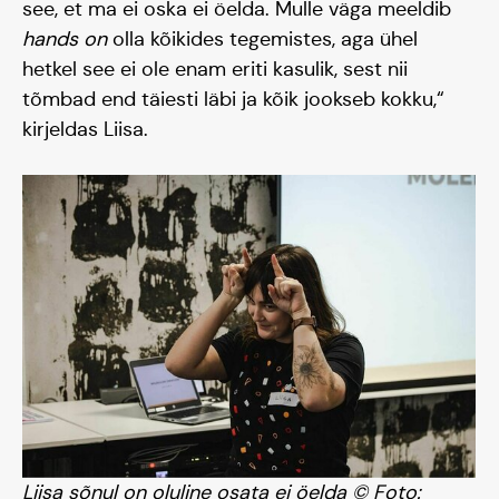
see, et ma ei oska ei öelda. Mulle väga meeldib
hands on
olla kõikides tegemistes, aga ühel
hetkel see ei ole enam eriti kasulik, sest nii
tõmbad end täiesti läbi ja kõik jookseb kokku,“
kirjeldas Liisa.
Liisa sõnul on oluline osata ei öelda © Foto: