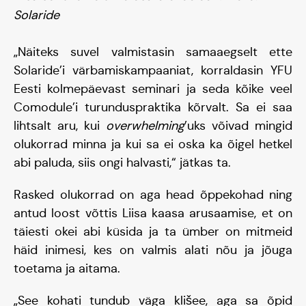
Solaride
„Näiteks suvel valmistasin samaaegselt ette
Solaride’i värbamiskampaaniat, korraldasin YFU
Eesti kolmepäevast seminari ja seda kõike veel
Comodule’i turunduspraktika kõrvalt. Sa ei saa
lihtsalt aru, kui
overwhelming
’uks võivad mingid
olukorrad minna ja kui sa ei oska ka õigel hetkel
abi paluda, siis ongi halvasti,“ jätkas ta.
Rasked olukorrad on aga head õppekohad ning
antud loost võttis Liisa kaasa arusaamise, et on
täiesti okei abi küsida ja ta ümber on mitmeid
häid inimesi, kes on valmis alati nõu ja jõuga
toetama ja aitama.
„See kohati tundub väga klišee, aga sa õpid