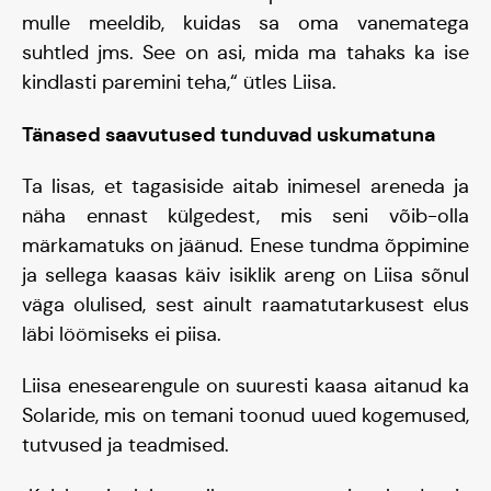
Meisse usuvad
mulle meeldib, kuidas sa oma vanematega
suhtled jms. See on asi, mida ma tahaks ka ise
kindlasti paremini teha,“ ütles Liisa.
Tänased saavutused tunduvad uskumatuna
Ta lisas, et tagasiside aitab inimesel areneda ja
näha ennast külgedest, mis seni võib-olla
märkamatuks on jäänud. Enese tundma õppimine
ja sellega kaasas käiv isiklik areng on Liisa sõnul
väga olulised, sest ainult raamatutarkusest elus
läbi löömiseks ei piisa.
Liisa enesearengule on suuresti kaasa aitanud ka
Solaride, mis on temani toonud uued kogemused,
tutvused ja teadmised.