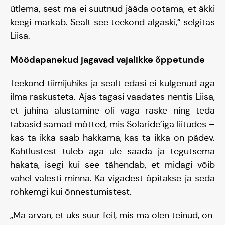
ütlema, sest ma ei suutnud jääda ootama, et äkki
keegi märkab. Sealt see teekond algaski,“ selgitas
Liisa.
Möödapanekud jagavad vajalikke õppetunde
Teekond tiimijuhiks ja sealt edasi ei kulgenud aga
ilma raskusteta. Ajas tagasi vaadates nentis Liisa,
et juhina alustamine oli väga raske ning teda
tabasid samad mõtted, mis Solaride’iga liitudes –
kas ta ikka saab hakkama, kas ta ikka on pädev.
Tiim
Kahtlustest tuleb aga üle saada ja tegutsema
hakata, isegi kui see tähendab, et midagi võib
vahel valesti minna. Ka vigadest õpitakse ja seda
Liitu
rohkemgi kui õnnestumistest.
„Ma arvan, et üks suur feil, mis ma olen teinud, on