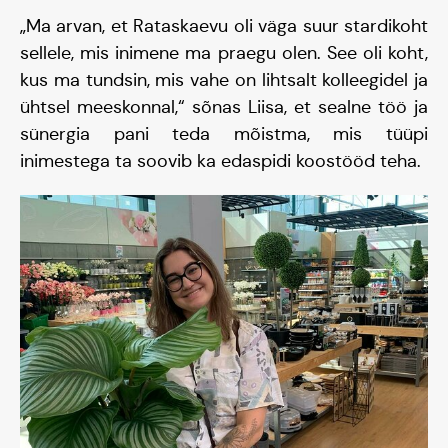
„Ma arvan, et Rataskaevu oli väga suur stardikoht
Hooaeg I 20/21
sellele, mis inimene ma praegu olen. See oli koht,
kus ma tundsin, mis vahe on lihtsalt kolleegidel ja
Hooaeg II 22/23
ühtsel meeskonnal,“ sõnas Liisa, et sealne töö ja
sünergia pani teda mõistma, mis tüüpi
Hooaeg III 24/25
inimestega ta soovib ka edaspidi koostööd teha.