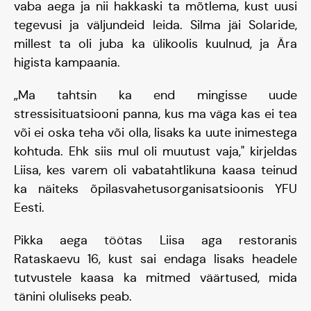
vaba aega ja nii hakkaski ta mõtlema, kust uusi
tegevusi ja väljundeid leida. Silma jäi Solaride,
millest ta oli juba ka ülikoolis kuulnud, ja Ära
higista kampaania.
„Ma tahtsin ka end mingisse uude
stressisituatsiooni panna, kus ma väga kas ei tea
või ei oska teha või olla, lisaks ka uute inimestega
kohtuda. Ehk siis mul oli muutust vaja," kirjeldas
Liisa, kes varem oli vabatahtlikuna kaasa teinud
ka näiteks õpilasvahetusorganisatsioonis YFU
Eesti.
Pikka aega töötas Liisa aga restoranis
Rataskaevu 16, kust sai endaga lisaks headele
tutvustele kaasa ka mitmed väärtused, mida
tänini oluliseks peab.
Päikeseauto