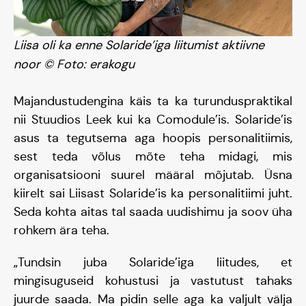
Liisa oli ka enne Solaride’iga liitumist aktiivne
noor © Foto: erakogu
Majandustudengina käis ta ka turunduspraktikal
nii Stuudios Leek kui ka Comodule’is. Solaride’is
asus ta tegutsema aga hoopis personalitiimis,
sest teda võlus mõte teha midagi, mis
organisatsiooni suurel määral mõjutab. Üsna
kiirelt sai Liisast Solaride’is ka personalitiimi juht.
Seda kohta aitas tal saada uudishimu ja soov üha
rohkem ära teha.
„Tundsin juba Solaride’iga liitudes, et
mingisuguseid kohustusi ja vastutust tahaks
juurde saada. Ma pidin selle aga ka valjult välja