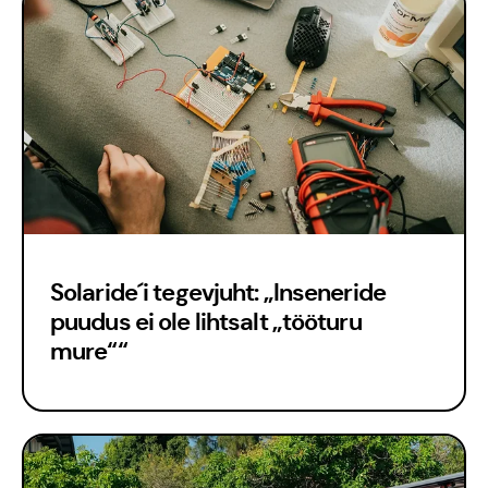
Solaride´i tegevjuht: „Inseneride
puudus ei ole lihtsalt „tööturu
mure““