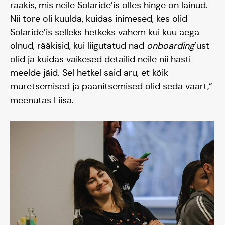
rääkis, mis neile Solaride’is olles hinge on läinud.
Nii tore oli kuulda, kuidas inimesed, kes olid
Solaride’is selleks hetkeks vähem kui kuu aega
olnud, rääkisid, kui liigutatud nad
onboarding
’ust
olid ja kuidas väikesed detailid neile nii hästi
meelde jäid. Sel hetkel said aru, et kõik
muretsemised ja paanitsemised olid seda väärt,“
meenutas Liisa.