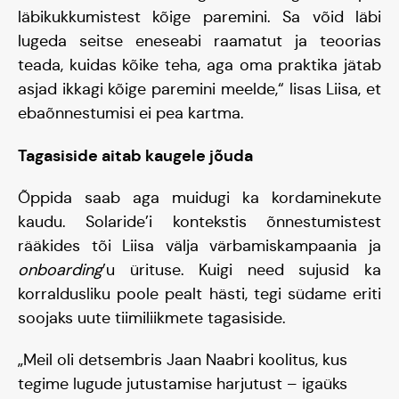
läbikukkumistest kõige paremini. Sa võid läbi
lugeda seitse eneseabi raamatut ja teoorias
teada, kuidas kõike teha, aga oma praktika jätab
asjad ikkagi kõige paremini meelde,“ lisas Liisa, et
ebaõnnestumisi ei pea kartma.
Blogi
Tagasiside aitab kaugele jõuda
Õppida saab aga muidugi ka kordaminekute
kaudu. Solaride’i kontekstis õnnestumistest
rääkides tõi Liisa välja värbamiskampaania ja
onboarding
’u ürituse. Kuigi need sujusid ka
korraldusliku poole pealt hästi, tegi südame eriti
soojaks uute tiimiliikmete tagasiside.
„Meil oli detsembris Jaan Naabri koolitus, kus
tegime lugude jutustamise harjutust – igaüks