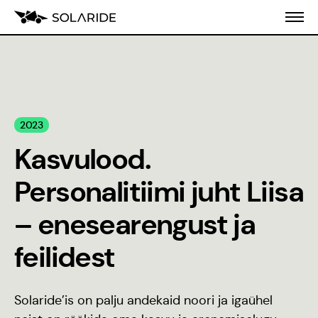
Meist
2023
Koolitusprogramm
Kasvulood.
Blogi
Personalitiimi juht Liisa
Inseneeria
– enesearengust ja
populariseerimine
feilidest
Stiilijuhend
Solaride’is on palju andekaid noori ja igaühel