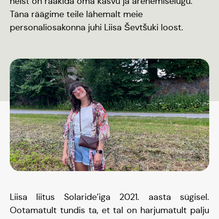
neist on rääkida oma kasvu ja arenemiselugu.
Täna räägime teile lähemalt meie
personaliosakonna juhi Liisa Ševtšuki loost.
Liisa liitus Solaride’iga 2021. aasta sügisel.
Ootamatult tundis ta, et tal on harjumatult palju