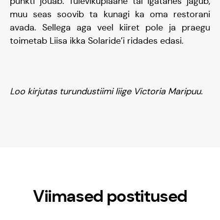
punkti jõuab. Tulevikuplaane tal igatahes jagub,
muu seas soovib ta kunagi ka oma restorani
avada. Sellega aga veel kiiret pole ja praegu
toimetab Liisa ikka Solaride’i ridades edasi.
Loo kirjutas turundustiimi liige Victoria Maripuu.
Kontakt
Meedia
Viimased postitused