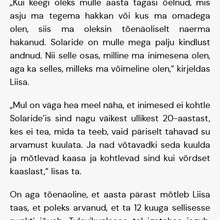
„Kui keegi oleks mulle aasta tagasi öelnud, mis
asju ma tegema hakkan või kus ma omadega
olen, siis ma oleksin tõenäoliselt naerma
hakanud. Solaride on mulle mega palju kindlust
andnud. Nii selle osas, milline ma inimesena olen,
aga ka selles, milleks ma võimeline olen,“ kirjeldas
Liisa.
„Mul on väga hea meel näha, et inimesed ei kohtle
Solaride’is sind nagu väikest ullikest 20-aastast,
kes ei tea, mida ta teeb, vaid päriselt tahavad su
arvamust kuulata. Ja nad võtavadki seda kuulda
ja mõtlevad kaasa ja kohtlevad sind kui võrdset
kaaslast,“ lisas ta.
On aga tõenäoline, et aasta pärast mõtleb Liisa
taas, et poleks arvanud, et ta 12 kuuga sellisesse